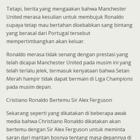
Tetapi, berita yang mengaakan bahwa Manchester
United merasa kesulian untuk membujuk Ronaldo
supaya tetap mau bertahan disebabkan sang bintang
yang berasal dari Portugal tersebut
mempertimbangkan akan keluar.
Ronaldo merasa tidak senang dengan prestasi yang
telah dicapai Manchester United pada musim ini yang
telah terlalu jelek, termasuk kenyataan bahwa Setan
Merah hampir tidak dapat bermain di Liga Champions
pada musim depan.
Cristiano Ronaldo Bertemu Sir Alex Ferguson
Sekarang seperti yang dikatakan di beberapa awak
media bahwa Christiano Ronaldo dikatakan akan
bertemu dengan Sir Alex Ferguson untuk meminta
saran dari mantan bosnya tentang masa depannya di