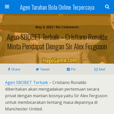
Agen Taruhan Bola Online Terpercaya
May 8, 2022 • No Comments
Agen SBOBET Terbaik – Cristiano Ronaldo
Minta Pendapat Dengan Sir Alex Ferguson
Share
Tweet
Pin
Mail
Agen SBOBET Terbaik
– Cristiano Ronaldo
diberitakan akan mengadakan pertemuan secara
privat dengan mantan bosnya yaitu Sir Alex Ferguson
untuk membicarakan tentang masa depannya di
Manchester United.