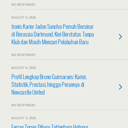
NO RESPONSES
AUGUST 5, 2026
Ironis Karier Jadon Sancho: Pernah Bersinar
di Borussia Dortmund, Kini Berstatus Tanpa
Klub dan Masih Mencari Pelabuhan Baru
NO RESPONSES
AUGUST 4, 2026
Profil Lengkap Bruno Guimaraes: Karier,
Statistik, Prestasi, hingga Perannya di
Newcastle United
NO RESPONSES
AUGUST 3, 2026
Ferran Torres Diburu Tottenham Hotspur