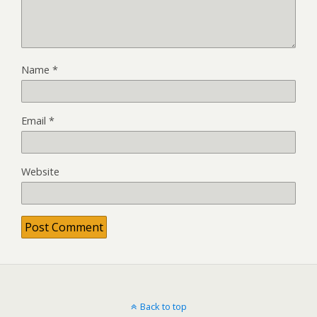
Name
*
Email
*
Website
Back to top