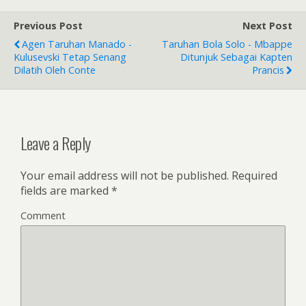
b
er
e
Previous Post
Next Post
o
Agen Taruhan Manado -
Taruhan Bola Solo - Mbappe
o
Kulusevski Tetap Senang
Ditunjuk Sebagai Kapten
Dilatih Oleh Conte
Prancis
k
Leave a Reply
Your email address will not be published.
Required
fields are marked
*
Comment