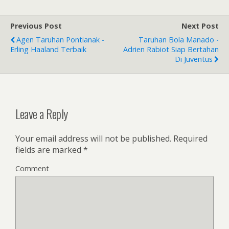
e
itt
ar
b
er
e
Previous Post
Next Post
o
Agen Taruhan Pontianak -
Taruhan Bola Manado -
o
Erling Haaland Terbaik
Adrien Rabiot Siap Bertahan
Di Juventus
k
Leave a Reply
Your email address will not be published.
Required
fields are marked
*
Comment