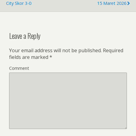
City Skor 3-0
15 Maret 2026
k
Leave a Reply
Your email address will not be published.
Required
fields are marked
*
Comment