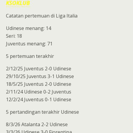
KSOKLUB
Catatan pertemuan di Liga Italia
Udinese menang: 14
Seri: 18
Juventus menang: 71
5 pertemuan terakhir
2/12/25 Juventus 2-0 Udinese
29/10/25 Juventus 3-1 Udinese
18/5/25 Juventus 2-0 Udinese
2/11/24 Udinese 0-2 Juventus
12/2/24 Juventus 0-1 Udinese
5 pertandingan terakhir Udinese
8/3/26 Atalanta 2-2 Udinese
3/3/26 Udinese 3-0 Fiorentina