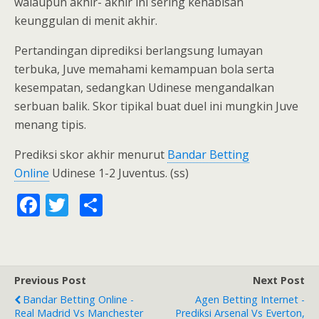
walaupun akhir- akhir ini sering kehabisan
keunggulan di menit akhir.
Pertandingan diprediksi berlangsung lumayan
terbuka, Juve memahami kemampuan bola serta
kesempatan, sedangkan Udinese mengandalkan
serbuan balik. Skor tipikal buat duel ini mungkin Juve
menang tipis.
Prediksi skor akhir menurut
Bandar Betting
Online
Udinese 1-2 Juventus. (ss)
F
T
S
ac
w
h
e
itt
ar
b
er
e
Previous Post
Next Post
o
Bandar Betting Online -
Agen Betting Internet -
o
Real Madrid Vs Manchester
Prediksi Arsenal Vs Everton,