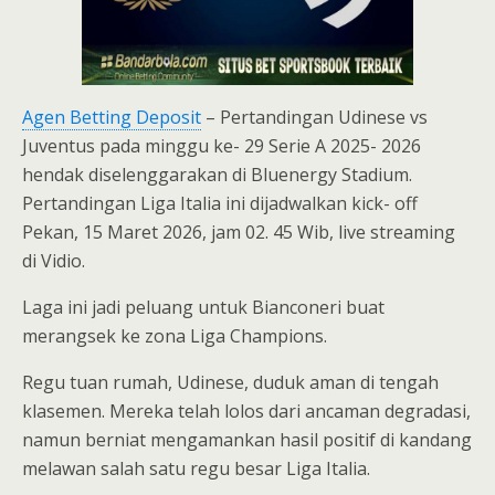
Agen Betting Deposit
– Pertandingan Udinese vs
Juventus pada minggu ke- 29 Serie A 2025- 2026
hendak diselenggarakan di Bluenergy Stadium.
Pertandingan Liga Italia ini dijadwalkan kick- off
Pekan, 15 Maret 2026, jam 02. 45 Wib, live streaming
di Vidio.
Laga ini jadi peluang untuk Bianconeri buat
merangsek ke zona Liga Champions.
Regu tuan rumah, Udinese, duduk aman di tengah
klasemen. Mereka telah lolos dari ancaman degradasi,
namun berniat mengamankan hasil positif di kandang
melawan salah satu regu besar Liga Italia.