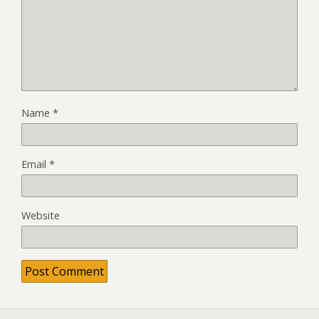
Name
*
Email
*
Website