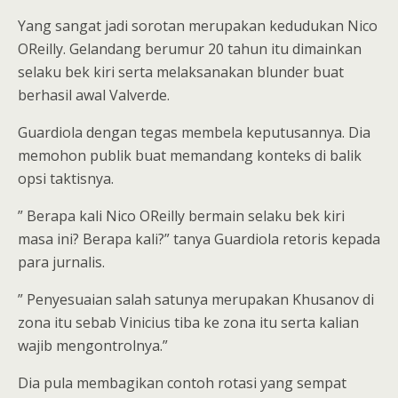
Yang sangat jadi sorotan merupakan kedudukan Nico
OReilly. Gelandang berumur 20 tahun itu dimainkan
selaku bek kiri serta melaksanakan blunder buat
berhasil awal Valverde.
Guardiola dengan tegas membela keputusannya. Dia
memohon publik buat memandang konteks di balik
opsi taktisnya.
” Berapa kali Nico OReilly bermain selaku bek kiri
masa ini? Berapa kali?” tanya Guardiola retoris kepada
para jurnalis.
” Penyesuaian salah satunya merupakan Khusanov di
zona itu sebab Vinicius tiba ke zona itu serta kalian
wajib mengontrolnya.”
Dia pula membagikan contoh rotasi yang sempat