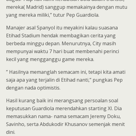
mereka( Madrid) sanggup memakainya dengan mutu
yang mereka miliki,” tutur Pep Guardiola.
Manajer asal Spanyol itu meyakini kalau suasana
Etihad Stadium hendak membagikan cerita yang
berbeda minggu depan. Menurutnya, City masih
mempunyai waktu 7 hari buat membenahi perinci
kecil yang mengganggu game mereka.
” Hasilnya memanglah semacam ini, tetapi kita amati
saja apa yang terjalin di Etihad nanti,” pungkas Pep
dengan nada optimistis.
Hasil kurang baik ini merangsang persoalan soal
keputusan Guardiola merendahkan starting XI. Dia
memasukkan nama- nama semacam Jeremy Doku,
Savinho, serta Abdukodir Khusanov semenjak menit
dini.