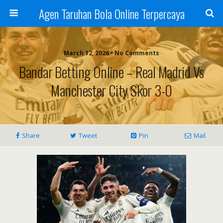
Agen Taruhan Bola Online Terpercaya
March 12, 2026 • No Comments
Bandar Betting Online – Real Madrid Vs
Manchester City Skor 3-0
Share
Tweet
Pin
Mail