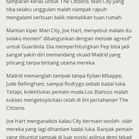
tamparan keras untuk The Citizens. Man City yang
tiba selaku unggulan malah nampak rapuh
mengalami serbuan balik mematikan tuan rumah.
Mantan kiper Man City, Joe Hart, menyebut malam itu
selaku momen” dibangunkan dengan metode agresif”
untuk Guardiola. Dia memperhitungkan Pep bisa jadi
sangat yakin diri memandang skuad Madrid yang
pincang tanpa bintang utama mereka.
Madrid memanglah tampak tanpa Kylian Mbappe,
Jude Bellingham, sampai Rodrygo sebab badai luka.
Tetapi, kolektivitas pemain muda Los Blancos malah
sukses mengeksploitasi celah di lini pertahanan The
Citizens.
Joe Hart menganalisis kalau City bermain seolah- olah
mereka yang lagi dihantam badai luka. Banyak pemain
yang dituntut tampak di luar posisi aslinya demi tekad