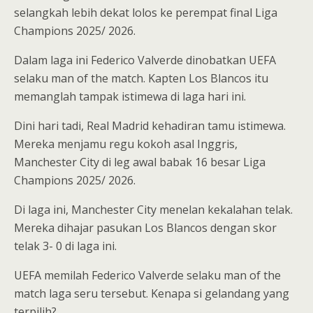
selangkah lebih dekat lolos ke perempat final Liga
Champions 2025/ 2026.
Dalam laga ini Federico Valverde dinobatkan UEFA
selaku man of the match. Kapten Los Blancos itu
memanglah tampak istimewa di laga hari ini.
Dini hari tadi, Real Madrid kehadiran tamu istimewa.
Mereka menjamu regu kokoh asal Inggris,
Manchester City di leg awal babak 16 besar Liga
Champions 2025/ 2026.
Di laga ini, Manchester City menelan kekalahan telak.
Mereka dihajar pasukan Los Blancos dengan skor
telak 3- 0 di laga ini.
UEFA memilah Federico Valverde selaku man of the
match laga seru tersebut. Kenapa si gelandang yang
terpilih?