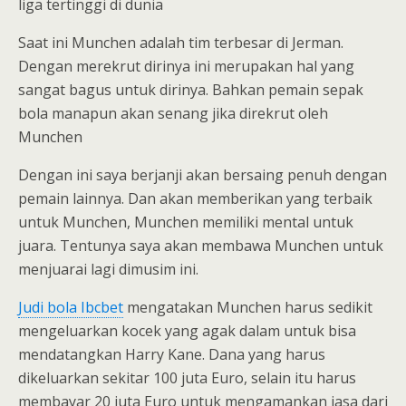
liga tertinggi di dunia
Saat ini Munchen adalah tim terbesar di Jerman.
Dengan merekrut dirinya ini merupakan hal yang
sangat bagus untuk dirinya. Bahkan pemain sepak
bola manapun akan senang jika direkrut oleh
Munchen
Dengan ini saya berjanji akan bersaing penuh dengan
pemain lainnya. Dan akan memberikan yang terbaik
untuk Munchen, Munchen memiliki mental untuk
juara. Tentunya saya akan membawa Munchen untuk
menjuarai lagi dimusim ini.
Judi bola Ibcbet
mengatakan Munchen harus sedikit
mengeluarkan kocek yang agak dalam untuk bisa
mendatangkan Harry Kane. Dana yang harus
dikeluarkan sekitar 100 juta Euro, selain itu harus
membayar 20 juta Euro untuk mengamankan jasa dari