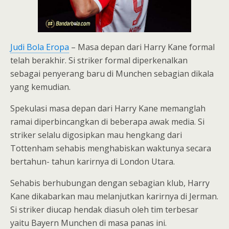
Judi Bola Eropa
– Masa depan dari Harry Kane formal
telah berakhir. Si striker formal diperkenalkan
sebagai penyerang baru di Munchen sebagian dikala
yang kemudian.
Spekulasi masa depan dari Harry Kane memanglah
ramai diperbincangkan di beberapa awak media. Si
striker selalu digosipkan mau hengkang dari
Tottenham sehabis menghabiskan waktunya secara
bertahun- tahun karirnya di London Utara.
Sehabis berhubungan dengan sebagian klub, Harry
Kane dikabarkan mau melanjutkan karirnya di Jerman.
Si striker diucap hendak diasuh oleh tim terbesar
yaitu Bayern Munchen di masa panas ini.