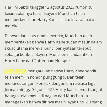
Hari ini Sabtu tanggal 12 agustus 2023 rumor itu
kesimpulannya teruji. Bayern Munchen telah
memperkenalkan Harry Kane selaku incaran baru
mereka.
Dilansri dari situs utama mereka, Munchen telah
memberitakan bahwa Harry Kane sudah masuk dalam
skuad utama mereka. Bunyi pernyataan terebut
sebagai berikut “Bayern Munchen mendapatkan
Harry Kane dari Tottenham Hotspur.
JUDI BOLA
mengatakan bahwa Harry Kane sendiri
telah memilih nomor punggung 9. Dan telah
menandatangani kontrak dengan tim raksasa Liga
Jerman hingga 30 Juni 2027. Harry kane sendiri sangat
bangga telah menjadi bagian dari Munchen. Ia
menegaskan bahwa dirinya masih layak untuk jenjang