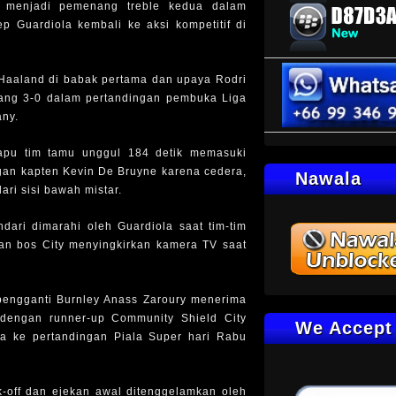
 menjadi pemenang treble kedua dalam
p Guardiola kembali ke aksi kompetitif di
 Haaland di babak pertama dan upaya Rodri
nang 3-0 dalam pertandingan pembuka Liga
any.
apu tim tamu unggul 184 detik memasuki
gan kapten Kevin De Bruyne karena cedera,
Nawala
ri sisi bawah mistar.
dari dimarahi oleh Guardiola saat tim-tim
gan bos City menyingkirkan kamera TV saat
pengganti Burnley Anass Zaroury menerima
, dengan runner-up Community Shield City
We Accept
a ke pertandingan Piala Super hari Rabu
k-off dan ejekan awal ditenggelamkan oleh