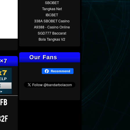
SBOBET
Tangkas Net
IBCBET
338A SBOBET Casino
A9388 - Casino Online
SGD777 Baccarat
Bola Tangkas V2
Our Fans
4×7
Recommend