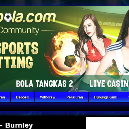
ran
Deposit
Withdraw
Peraturan
Hubungi Kami
– Burnley