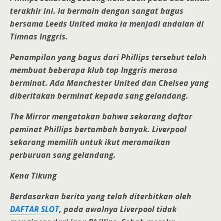
terakhir ini. Ia bermain dengan sangat bagus
bersama Leeds United maka ia menjadi andalan di
Timnas Inggris.
Penampilan yang bagus dari Phillips tersebut telah
membuat beberapa klub top Inggris merasa
berminat. Ada Manchester United dan Chelsea yang
diberitakan berminat kepada sang gelandang.
The Mirror mengatakan bahwa sekarang daftar
peminat Phillips bertambah banyak. Liverpool
sekarang memilih untuk ikut meramaikan
perburuan sang gelandang.
Kena Tikung
Berdasarkan berita yang telah diterbitkan oleh
DAFTAR SLOT
, pada awalnya Liverpool tidak