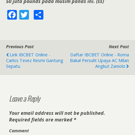
50 juta pounds pada musim panas ini. (ss)
F
T
S
a
w
h
c
it
ar
e
te
e
Previous Post
Next Post
b
r
Link IBCBET Online -
Daftar IBCBET Online - Roma
o
Carlos Tevez Resmi Gantung
Bakal Persulit Upaya AC Milan
Sepatu
Angkut Zaniolo
o
k
Leave a Reply
Your email address will not be published.
Required fields are marked
*
Comment