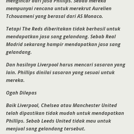
mengincar dari jasa Phillips. Sebab mereka
mempunyai rencana untuk merekrut Aurelien
Tchouameni yang berasal dari AS Monaco.
Tetapi The Reds diberitakan tidak berhasil untuk
mendapatkan jasa sang gelandang. Sebab Real
Madrid sekarang hampir mendapatkan jasa sang
gelandang.
Dan hasilnya Liverpool harus mencari sasaran yang
lain. Phillips dinilai sasaran yang sesuai untuk
mereka.
Ogah Dilepas
Baik Liverpool, Chelsea atau Manchester United
telah dipastikan tidak mudah untuk mendapatkan
Phillips. Sebab Leeds United tidak mau untuk
menjual sang gelandang tersebut.