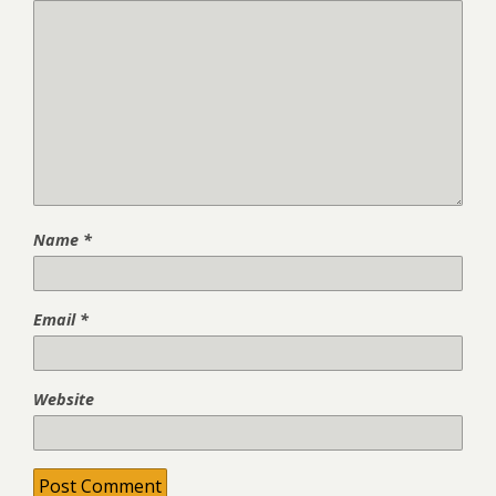
Name
*
Email
*
Website