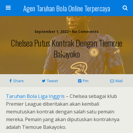
Agen Taruhan Bola Online Terpercaya
September 1, 2022 • No Comments
Chelsea Putus Kontrak Dengan Tiemoue
Bakayoko
Share
Tweet
Pin
Mail
Taruhan Bola Liga Inggris
– Chelsea sebagai klub
Premier League diberitakan akan kembali
memutuskan kontrak dengan salah satu pemain
mereka. Pemain yang akan diputuskan kontraknya
adalah Tiemoue Bakayoko.