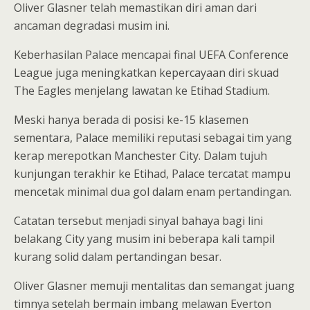
Oliver Glasner telah memastikan diri aman dari
ancaman degradasi musim ini.
Keberhasilan Palace mencapai final UEFA Conference
League juga meningkatkan kepercayaan diri skuad
The Eagles menjelang lawatan ke Etihad Stadium.
Meski hanya berada di posisi ke-15 klasemen
sementara, Palace memiliki reputasi sebagai tim yang
kerap merepotkan Manchester City. Dalam tujuh
kunjungan terakhir ke Etihad, Palace tercatat mampu
mencetak minimal dua gol dalam enam pertandingan.
Catatan tersebut menjadi sinyal bahaya bagi lini
belakang City yang musim ini beberapa kali tampil
kurang solid dalam pertandingan besar.
Oliver Glasner memuji mentalitas dan semangat juang
timnya setelah bermain imbang melawan Everton