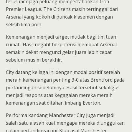
terus menjaga peluang mempertahankan trofi
Premier League. The Citizens masih tertinggal dari
Arsenal yang kokoh di puncak klasemen dengan
selisih lima poin.
Kemenangan menjadi target mutlak bagi tim tuan
rumah. Hasil negatif berpotensi membuat Arsenal
semakin dekat mengunci gelar juara lebih cepat
sebelum musim berakhir.
City datang ke laga ini dengan modal positif setelah
meraih kemenangan penting 3-0 atas Brentford pada
pertandingan sebelumnya. Hasil tersebut sekaligus
menjadi respons atas kegagalan mereka meraih
kemenangan saat ditahan imbang Everton.
Performa kandang Manchester City juga menjadi
salah satu alasan kuat mengapa mereka diunggulkan
dalam pertandingan ini. Klub asal Manchester