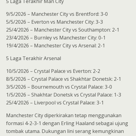
5 Laga Terakhir Man City
9/5/2026 – Manchester City vs Brentford: 3-0
5/5/2026 – Everton vs Manchester City: 3-3
25/4/2026 – Manchester City vs Southampton: 2-1
23/4/2026 – Burnley vs Manchester City: 0-1
19/4/2026 – Manchester City vs Arsenal: 2-1
5 Laga Terakhir Arsenal
10/5/2026 – Crystal Palace vs Everton: 2-2
8/5/2026 – Crystal Palace vs Shakhtar Donetsk: 2-1
3/5/2026 – Bournemouth vs Crystal Palace: 3-0
1/5/2026 – Shakhtar Donetsk vs Crystal Palace: 1-3
25/4/2026 – Liverpool vs Crystal Palace: 3-1
Manchester City diperkirakan tetap menggunakan
formasi 4-2-3-1 dengan Erling Haaland sebagai ujung
tombak utama. Dukungan lini serang kemungkinan