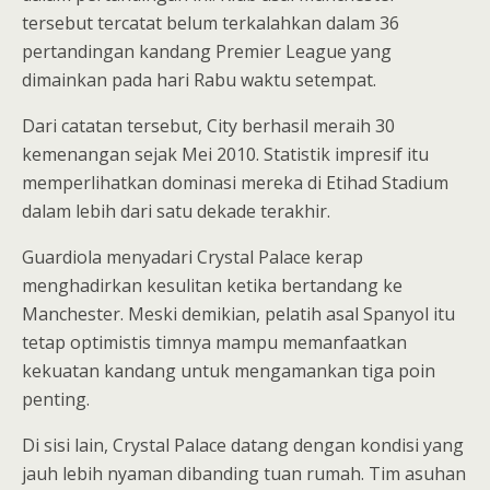
tersebut tercatat belum terkalahkan dalam 36
pertandingan kandang Premier League yang
dimainkan pada hari Rabu waktu setempat.
Dari catatan tersebut, City berhasil meraih 30
kemenangan sejak Mei 2010. Statistik impresif itu
memperlihatkan dominasi mereka di Etihad Stadium
dalam lebih dari satu dekade terakhir.
Guardiola menyadari Crystal Palace kerap
menghadirkan kesulitan ketika bertandang ke
Manchester. Meski demikian, pelatih asal Spanyol itu
tetap optimistis timnya mampu memanfaatkan
kekuatan kandang untuk mengamankan tiga poin
penting.
Di sisi lain, Crystal Palace datang dengan kondisi yang
jauh lebih nyaman dibanding tuan rumah. Tim asuhan