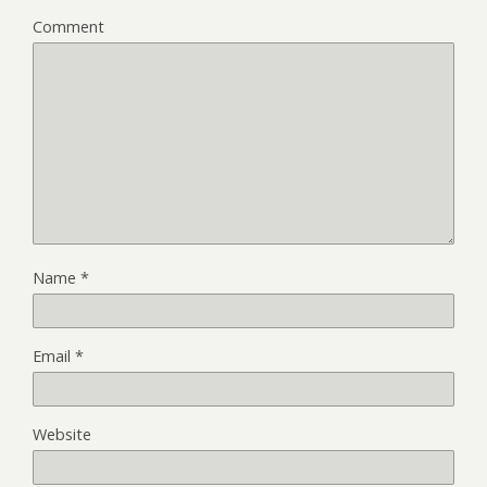
Comment
Name
*
Email
*
Website