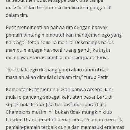
maksimal dan berpotensi memicu ketegangan di
dalam tim.
Petit mengingatkan bahwa tim dengan banyak
pemain bintang membutuhkan manajemen ego yang
baik agar tetap solid. Ia menilai Deschamps harus
mampu menjaga harmoni ruang ganti jika ingin
membawa Prancis kembali menjadi juara dunia.
“Jika tidak, ego di ruang ganti akan muncul dan
masalah akan dimulai di dalam tim,” tutup Petit.
Komentar Petit menunjukkan bahwa Arsenal kini
mulai dipandang sebagai kekuatan besar baru di
sepak bola Eropa. Jika berhasil menjuarai Liga
Champions musim ini, bukan tidak mungkin klub
London Utara tersebut benar-benar mampu menarik
pemain-pemain terbaik dunia dan memasuki era emas