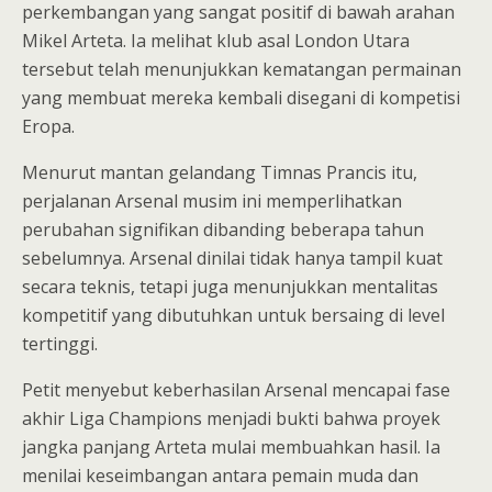
perkembangan yang sangat positif di bawah arahan
Mikel Arteta. Ia melihat klub asal London Utara
tersebut telah menunjukkan kematangan permainan
yang membuat mereka kembali disegani di kompetisi
Eropa.
Menurut mantan gelandang Timnas Prancis itu,
perjalanan Arsenal musim ini memperlihatkan
perubahan signifikan dibanding beberapa tahun
sebelumnya. Arsenal dinilai tidak hanya tampil kuat
secara teknis, tetapi juga menunjukkan mentalitas
kompetitif yang dibutuhkan untuk bersaing di level
tertinggi.
Petit menyebut keberhasilan Arsenal mencapai fase
akhir Liga Champions menjadi bukti bahwa proyek
jangka panjang Arteta mulai membuahkan hasil. Ia
menilai keseimbangan antara pemain muda dan