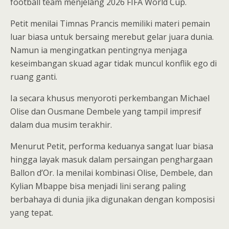
football team menjelang 2026 FIFA World Cup.
Petit menilai Timnas Prancis memiliki materi pemain
luar biasa untuk bersaing merebut gelar juara dunia.
Namun ia mengingatkan pentingnya menjaga
keseimbangan skuad agar tidak muncul konflik ego di
ruang ganti.
Ia secara khusus menyoroti perkembangan Michael
Olise dan Ousmane Dembele yang tampil impresif
dalam dua musim terakhir.
Menurut Petit, performa keduanya sangat luar biasa
hingga layak masuk dalam persaingan penghargaan
Ballon d’Or. Ia menilai kombinasi Olise, Dembele, dan
Kylian Mbappe bisa menjadi lini serang paling
berbahaya di dunia jika digunakan dengan komposisi
yang tepat.