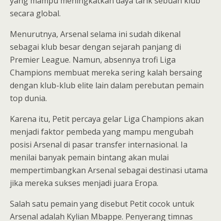
yang mampu meningkatkan daya tarik sebuah klub
secara global.
Menurutnya, Arsenal selama ini sudah dikenal
sebagai klub besar dengan sejarah panjang di
Premier League. Namun, absennya trofi Liga
Champions membuat mereka sering kalah bersaing
dengan klub-klub elite lain dalam perebutan pemain
top dunia.
Karena itu, Petit percaya gelar Liga Champions akan
menjadi faktor pembeda yang mampu mengubah
posisi Arsenal di pasar transfer internasional. Ia
menilai banyak pemain bintang akan mulai
mempertimbangkan Arsenal sebagai destinasi utama
jika mereka sukses menjadi juara Eropa.
Salah satu pemain yang disebut Petit cocok untuk
Arsenal adalah Kylian Mbappe. Penyerang timnas