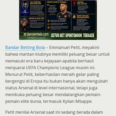
Bandar Betting Bola
– Emmanuel Petit, meyakini
bahwa mantan klubnya memiliki peluang besar untuk
memasuki era baru kejayaan apabila berhasil
menjuarai UEFA Champions League musim ini.
Menurut Petit, keberhasilan meraih gelar paling
bergengsi di Eropa itu bukan hanya akan mengubah
status Arsenal di level internasional, tetapi juga
membuka peluang besar mendatangkan pemain-
pemain elite dunia, termasuk Kylian Mbappe.
Petit menilai Arsenal saat ini sedang berada dalam