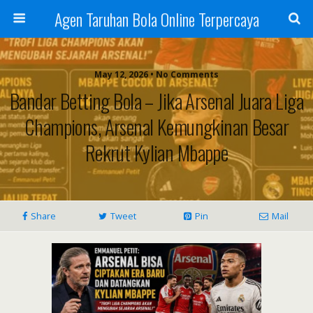
Agen Taruhan Bola Online Terpercaya
May 12, 2026 • No Comments
Bandar Betting Bola – Jika Arsenal Juara Liga
Champions, Arsenal Kemungkinan Besar
Rekrut Kylian Mbappe
Share
Tweet
Pin
Mail