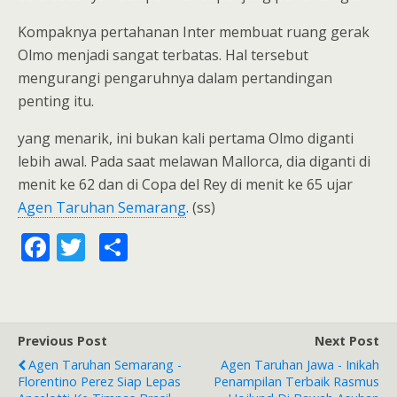
Kompaknya pertahanan Inter membuat ruang gerak
Olmo menjadi sangat terbatas. Hal tersebut
mengurangi pengaruhnya dalam pertandingan
penting itu.
yang menarik, ini bukan kali pertama Olmo diganti
lebih awal. Pada saat melawan Mallorca, dia diganti di
menit ke 62 dan di Copa del Rey di menit ke 65 ujar
Agen Taruhan Semarang
. (ss)
F
T
S
ac
w
h
e
itt
ar
b
er
e
Previous Post
Next Post
o
Agen Taruhan Semarang -
Agen Taruhan Jawa - Inikah
o
Florentino Perez Siap Lepas
Penampilan Terbaik Rasmus