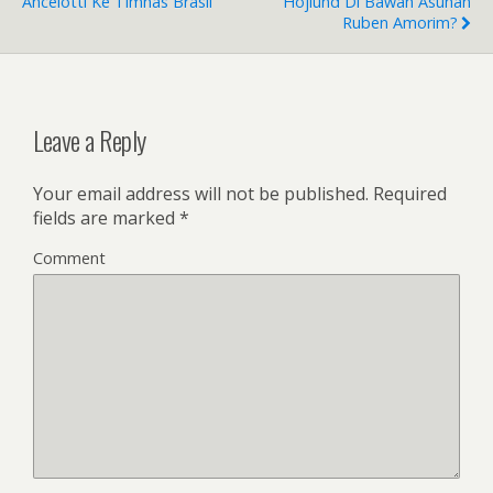
Ancelotti Ke Timnas Brasil
Hojlund Di Bawah Asuhan
k
Ruben Amorim?
Leave a Reply
Your email address will not be published.
Required
fields are marked
*
Comment