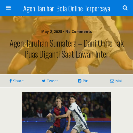
Agen Taruhan Bola Online Terpercaya
May 2, 2025 • No Comments
Agen Taruhan Sumatera – Dani Olmo Tak
Puas Diganti Saat Lawan Inter
Share
Tweet
Pin
Mail