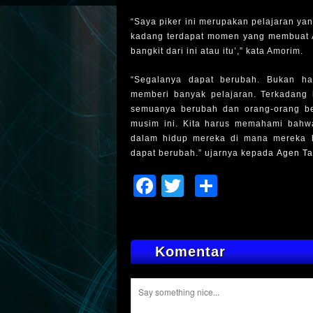
“Saya piker ini merupakan pelajaran y
kadang terdapat momen yang membuat An
bangkit dari ini atau itu’,” kata Amorim.
“Segalanya dapat berubah. Bukan ha
memberi banyak pelajaran. Terkadang k
semuanya berubah dan orang-orang ber
musim ini. Kita harus memahami ba
dalam hidup mereka di mana mereka h
dapat berubah.” ujarnya kepada
Agen Ta
Facebook
Twitter
Share
Komentar