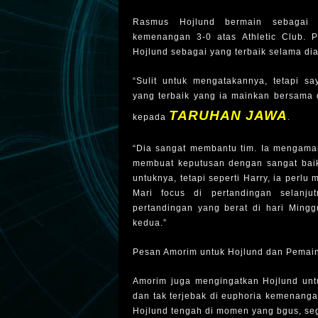
Rasmus Hojlund bermain sebagai 
kemenangan 3-0 atas Athletic Club. 
Hojlund sebagai yang terbaik selama dia
“Sulit untuk mengatakannya, tetapi s
yang terbaik yang ia mainkan bersama 
TARUHAN JAWA
kepada
.
“Dia sangat membantu tim. Ia mengama
membuat keputusan dengan sangat baik
untuknya, tetapi seperti Harry, ia per
Mari focus di pertandingan selanjut
pertandingan yang berat di hari Ming
kedua.”
Pesan Amorim untuk Hojlund dan Pemain
Amorim juga mengingatkan Hojlund untu
dan tak terjebak di euphoria kemenang
Hojlund tengah di momen yang bgus, seg