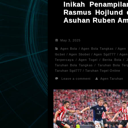
Inikah Penampila
Rasmus Hojlund 
Asuhan Ruben Am
May 3, 2025
Agen Bola
/
Agen Bola Tangkas
/
Agen 
Ibcbet
/
Agen Sbobet
/
Agen Sgd777
/
Agen
Terpercaya
/
Agen Togel
/
Berita Bola
/
Taruhan Bola Tangkas
/
Taruhan Bola Ter
Taruhan Sgd777
/
Taruhan Togel Online
Leave a comment
Agen Taruhan