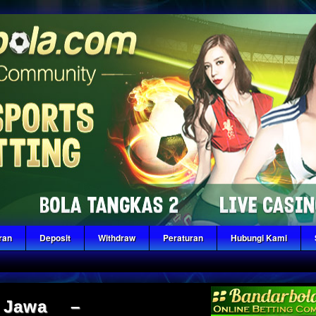
ran
Deposit
Withdraw
Peraturan
Hubungi Kami
 Jawa –