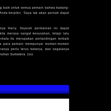
ang baik untuk semua pemain bahwa kadang-
da berpikir, ‘Saya tak akan pernah dapat
nya Harry. Sejarah permainan ini dapat
ita merasa sangat kesusahan, tetapi lalu
kata itu merupakan pertandingan terbaik
hwa para pemain mempunyai momen-momen
anya perlu terus bekerja, dan segalanya
ruhan Sumatera
. (ss)