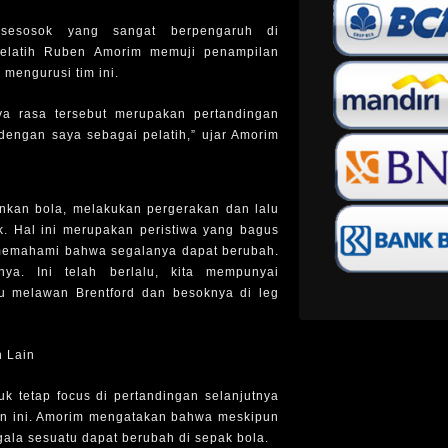
sesosok yang sangat berpengaruh di
Pelatih Ruben Amorim memuji penampilan
 mengurusi tim ini.
aya rasa tersebut merupakan pertandingan
dengan saya sebagai pelatih,” ujar Amorim
nkan bola, melakukan pergerakan dan lalu
. Hal ini merupakan peristiwa yang bagus
lu memahami bahwa segalanya dapat berubah.
nya. Ini telah berlalu, kita mempunyai
gu melawan Brentford dan besoknya di leg
 Lain
k tetap focus di pertandingan selanjutnya
an ini. Amorim mengatakan bahwa meskipun
ala sesuatu dapat berubah di sepak bola.