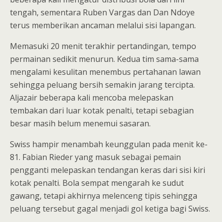
tengah, sementara Ruben Vargas dan Dan Ndoye
terus memberikan ancaman melalui sisi lapangan.
Memasuki 20 menit terakhir pertandingan, tempo
permainan sedikit menurun. Kedua tim sama-sama
mengalami kesulitan menembus pertahanan lawan
sehingga peluang bersih semakin jarang tercipta.
Aljazair beberapa kali mencoba melepaskan
tembakan dari luar kotak penalti, tetapi sebagian
besar masih belum menemui sasaran.
Swiss hampir menambah keunggulan pada menit ke-
81. Fabian Rieder yang masuk sebagai pemain
pengganti melepaskan tendangan keras dari sisi kiri
kotak penalti. Bola sempat mengarah ke sudut
gawang, tetapi akhirnya melenceng tipis sehingga
peluang tersebut gagal menjadi gol ketiga bagi Swiss.