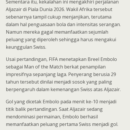
Sementara itu, kekalahan ini mengakhiri perjalanan
Aljazair di Piala Dunia 2026. Wakil Afrika tersebut
sebenarnya tampil cukup menjanjikan, terutama
dalam hal penguasaan bola dan intensitas serangan.
Namun mereka gagal memanfaatkan sejumlah
peluang yang diperoleh sehingga harus mengakui
keunggulan Swiss.
Usai pertandingan, FIFA menetapkan Breel Embolo
sebagai Man of the Match berkat penampilan
impresifnya sepanjang laga. Penyerang berusia 29
tahun tersebut dinilai menjadi sosok yang paling
berpengaruh dalam kemenangan Swiss atas Aljazair.
Gol yang dicetak Embolo pada menit ke-10 menjadi
titik balik pertandingan. Saat Aljazair sedang
mendominasi permainan, Embolo berhasil
memanfaatkan peluang pertama Swiss menjadi gol.