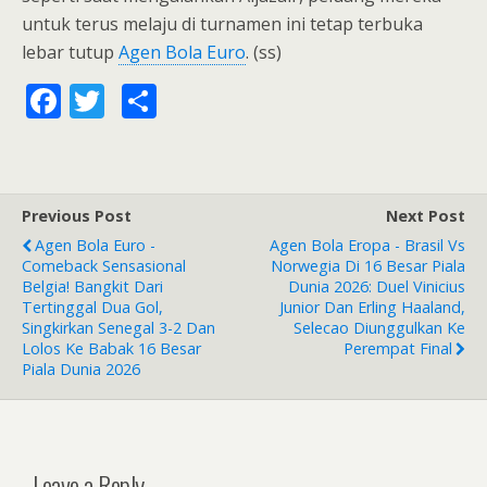
untuk terus melaju di turnamen ini tetap terbuka
lebar tutup
Agen Bola Euro
. (ss)
F
T
S
ac
w
h
e
itt
ar
b
er
e
Previous Post
Next Post
o
Agen Bola Euro -
Agen Bola Eropa - Brasil Vs
o
Comeback Sensasional
Norwegia Di 16 Besar Piala
Belgia! Bangkit Dari
Dunia 2026: Duel Vinicius
k
Tertinggal Dua Gol,
Junior Dan Erling Haaland,
Singkirkan Senegal 3-2 Dan
Selecao Diunggulkan Ke
Lolos Ke Babak 16 Besar
Perempat Final
Piala Dunia 2026
Leave a Reply