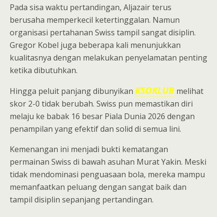
Pada sisa waktu pertandingan, Aljazair terus
berusaha memperkecil ketertinggalan. Namun
organisasi pertahanan Swiss tampil sangat disiplin.
Gregor Kobel juga beberapa kali menunjukkan
kualitasnya dengan melakukan penyelamatan penting
ketika dibutuhkan.
KSOKLUB
Hingga peluit panjang dibunyikan
melihat
skor 2-0 tidak berubah. Swiss pun memastikan diri
melaju ke babak 16 besar Piala Dunia 2026 dengan
penampilan yang efektif dan solid di semua lini.
Kemenangan ini menjadi bukti kematangan
permainan Swiss di bawah asuhan Murat Yakin. Meski
tidak mendominasi penguasaan bola, mereka mampu
memanfaatkan peluang dengan sangat baik dan
tampil disiplin sepanjang pertandingan.