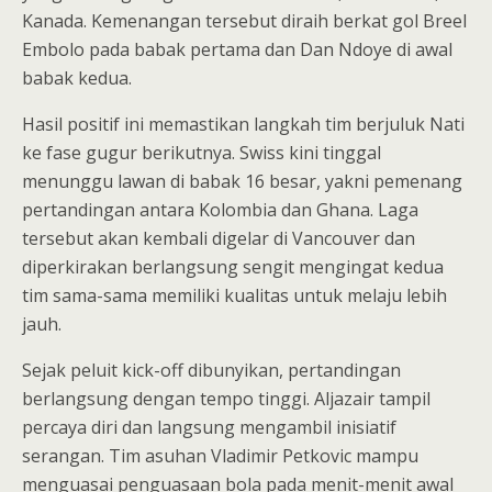
Kanada. Kemenangan tersebut diraih berkat gol Breel
Embolo pada babak pertama dan Dan Ndoye di awal
babak kedua.
Hasil positif ini memastikan langkah tim berjuluk Nati
ke fase gugur berikutnya. Swiss kini tinggal
menunggu lawan di babak 16 besar, yakni pemenang
pertandingan antara Kolombia dan Ghana. Laga
tersebut akan kembali digelar di Vancouver dan
diperkirakan berlangsung sengit mengingat kedua
tim sama-sama memiliki kualitas untuk melaju lebih
jauh.
Sejak peluit kick-off dibunyikan, pertandingan
berlangsung dengan tempo tinggi. Aljazair tampil
percaya diri dan langsung mengambil inisiatif
serangan. Tim asuhan Vladimir Petkovic mampu
menguasai penguasaan bola pada menit-menit awal