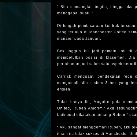
“ Bila memanglah begitu, hingga aku 
menggapai suatu.”
Di tengah pembicaraan kontrak tersebut,
yang terjalin di Manchester United sem
manajer pada Januari.
Bek Inggris itu jadi pemain inti di 
membetulkan posisi di klasemen. Dia
pertahanan jadi salah satu aspek berarti
Carrick mengganti pendekatan regu 
mengambil alih sistem 3 bek yang lebi
efisien.
Tidak hanya itu, Maguire pula memb
United, Ruben Amorim.“ Aku sesungguh
baik buat dikatakan tentang Ruben,” uca
“ Aku sangat menggemari Ruben, aku pik
ilham itu tidak sukses di Manchester Uni