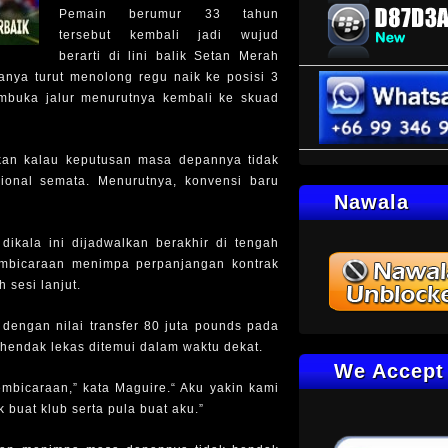
Pemain berumur 33 tahun
tersebut kembali jadi wujud
berarti di lini balik Setan Merah
anya turut menolong regu naik ke posisi 3
mbuka jalur menurutnya kembali ke skuad
an kalau keputusan masa depannya tidak
ional semata. Menurutnya, konvensi baru
Nawala
dikala ini dijadwalkan berakhir di tengah
embicaraan menimpa perpanjangan kontrak
 sesi lanjut.
 dengan nilai transfer 80 juta pounds pada
hendak lekas ditemui dalam waktu dekat.
We Accept
mbicaraan,” kata Maguire.“ Aku yakin kami
buat klub serta pula buat aku.”