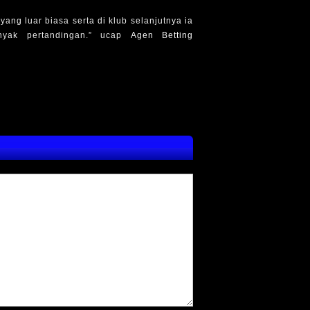
ang luar biasa serta di klub selanjutnya ia
nyak pertandingan.” ucap
Agen Betting