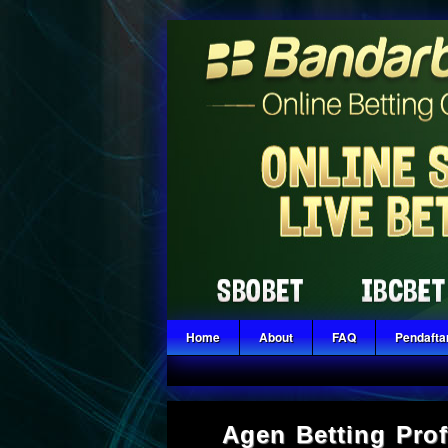
Home
About
FAQ
Pendafta
Agen Betting Prof