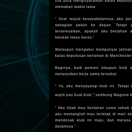
Dia pula mengisyaratkan kalau keput
memakan waktu lama.
“ Soal wujud kesepakatannya, aku p
sebagian pekan ke depan. Tetapi y
terselesaikan, apakah aku bertahan a
hendak lekas beres.”
Walaupun mengakui mempunyai jalinan
kalau keputusan bertahan di Manchester 
Baginya, baik pemain ataupun klub 
melanjutkan kerja sama tersebut.
“ Ya, aku menyayangi klub ini. Tetapi 
wajib pas buat klub,” sambung Maguire
“ Aku tidak mau bertahan cuma sebab n
aku memanglah mau terletak di mari se
mendesak klub ini maju, dan merasa
dalamnya.”