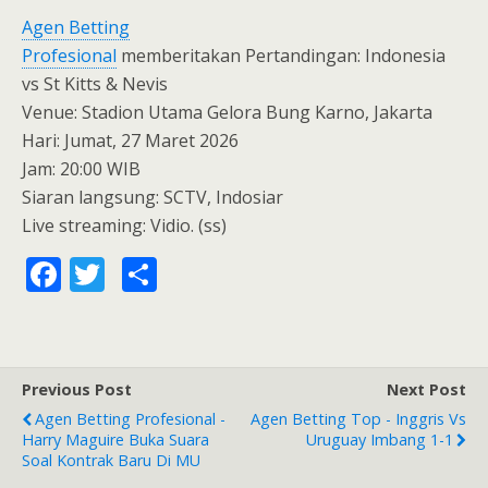
Agen Betting
Profesional
memberitakan Pertandingan: Indonesia
vs St Kitts & Nevis
Venue: Stadion Utama Gelora Bung Karno, Jakarta
Hari: Jumat, 27 Maret 2026
Jam: 20:00 WIB
Siaran langsung: SCTV, Indosiar
Live streaming: Vidio. (ss)
F
T
S
ac
w
h
e
itt
ar
b
er
e
Previous Post
Next Post
o
Agen Betting Profesional -
Agen Betting Top - Inggris Vs
o
Harry Maguire Buka Suara
Uruguay Imbang 1-1
Soal Kontrak Baru Di MU
k