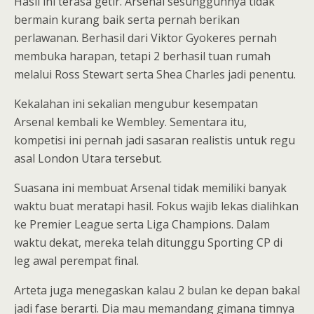
Hasil ini terasa getir. Arsenal sesungguhnya tidak
bermain kurang baik serta pernah berikan
perlawanan. Berhasil dari Viktor Gyokeres pernah
membuka harapan, tetapi 2 berhasil tuan rumah
melalui Ross Stewart serta Shea Charles jadi penentu.
Kekalahan ini sekalian mengubur kesempatan
Arsenal kembali ke Wembley. Sementara itu,
kompetisi ini pernah jadi sasaran realistis untuk regu
asal London Utara tersebut.
Suasana ini membuat Arsenal tidak memiliki banyak
waktu buat meratapi hasil. Fokus wajib lekas dialihkan
ke Premier League serta Liga Champions. Dalam
waktu dekat, mereka telah ditunggu Sporting CP di
leg awal perempat final.
Arteta juga menegaskan kalau 2 bulan ke depan bakal
jadi fase berarti. Dia mau memandang gimana timnya