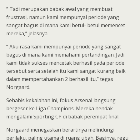
” Tadi merupakan babak awal yang membuat
frustrasi, namun kami mempunyai periode yang
sangat bagus di mana kami betul- betul memencet
mereka,” jelasnya.
” Aku rasa kami mempunyai periode yang sangat
bagus di mana kami memahami pertandingan. Jadi,
kami tidak sukses mencetak berhasil pada periode
tersebut serta setelah itu kami sangat kurang baik
dalam mempertahankan 2 berhasil itu,” tegas
Norgaard.
Sehabis kekalahan ini, fokus Arsenal langsung
bergeser ke Liga Champions. Mereka hendak
mengalami Sporting CP di babak perempat final.
Norgaard menegaskan berartinya melindungi
perilaku, paling utama di ruang ubah. Baginya, regu