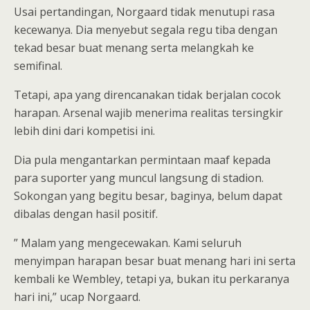
Usai pertandingan, Norgaard tidak menutupi rasa
kecewanya. Dia menyebut segala regu tiba dengan
tekad besar buat menang serta melangkah ke
semifinal.
Tetapi, apa yang direncanakan tidak berjalan cocok
harapan. Arsenal wajib menerima realitas tersingkir
lebih dini dari kompetisi ini.
Dia pula mengantarkan permintaan maaf kepada
para suporter yang muncul langsung di stadion.
Sokongan yang begitu besar, baginya, belum dapat
dibalas dengan hasil positif.
” Malam yang mengecewakan. Kami seluruh
menyimpan harapan besar buat menang hari ini serta
kembali ke Wembley, tetapi ya, bukan itu perkaranya
hari ini,” ucap Norgaard.