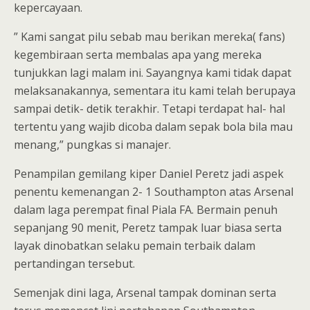
kepercayaan.
” Kami sangat pilu sebab mau berikan mereka( fans)
kegembiraan serta membalas apa yang mereka
tunjukkan lagi malam ini. Sayangnya kami tidak dapat
melaksanakannya, sementara itu kami telah berupaya
sampai detik- detik terakhir. Tetapi terdapat hal- hal
tertentu yang wajib dicoba dalam sepak bola bila mau
menang,” pungkas si manajer.
Penampilan gemilang kiper Daniel Peretz jadi aspek
penentu kemenangan 2- 1 Southampton atas Arsenal
dalam laga perempat final Piala FA. Bermain penuh
sepanjang 90 menit, Peretz tampak luar biasa serta
layak dinobatkan selaku pemain terbaik dalam
pertandingan tersebut.
Semenjak dini laga, Arsenal tampak dominan serta