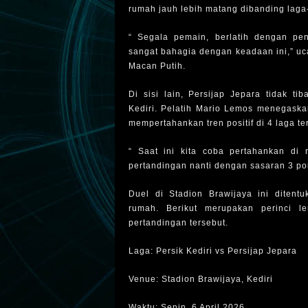
rumah jauh lebih matang dibanding laga-
“ Segala pemain, berlatih dengan pen
sangat bahagia dengan keadaan ini,” u
Macan Putih.
Di sisi lain, Persijap Jepara tidak t
Kediri. Pelatih Mario Lemos menegaska
mempertahankan tren positif di 4 laga ter
“ Saat ini kita coba pertahankan di
pertandingan nanti dengan sasaran 3 po
Duel di Stadion Brawijaya ini ditent
rumah. Berikut merupakan perinci le
pertandingan tersebut.
Laga: Persik Kediri vs Persijap Jepara
Venue: Stadion Brawijaya, Kediri
Waktu: Senin, 6 April 2026