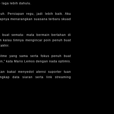
 laga lebih dahulu.
uh. Persiapan regu, jadi lebih baik. Aku
capnya menarangkan suasana terbaru skuad
iba buat semata- mata bermain bertahan di
n kalau timnya mengincar poin penuh buat
akhir.
 ritme yang sama serta fokus penuh buat
in,” kata Mario Lemos dengan nada optimis.
ukan bakal menyedot atensi suporter tuan
ngkap data siaran serta link streaming