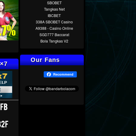
SBOBET
Tangkas Net
IBCBET
338A SBOBET Casino
A9388 - Casino Online
SGD777 Baccarat
Bola Tangkas V2
Our Fans
4×7
Recommend