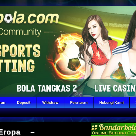
ran
Deposit
Withdraw
Peraturan
Hubungi Kami
Eropa –