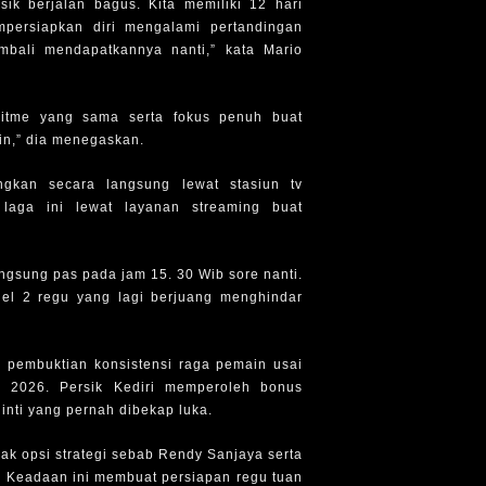
ik berjalan bagus. Kita memiliki 12 hari
mpersiapkan diri mengalami pertandingan
mbali mendapatkannya nanti,” kata Mario
 ritme yang sama serta fokus penuh buat
in,” dia menegaskan.
ngkan secara langsung lewat stasiun tv
 laga ini lewat layanan streaming buat
angsung pas pada jam 15. 30 Wib sore nanti.
el 2 regu yang lagi berjuang menghindar
g pembuktian konsistensi raga pemain usai
ies 2026. Persik Kediri memperoleh bonus
inti yang pernah dibekap luka.
 opsi strategi sebab Rendy Sanjaya serta
. Keadaan ini membuat persiapan regu tuan