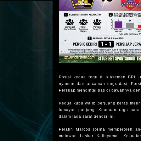
Posisi kedua regu di klasemen BRI L
nyaman dari ancaman degradasi. Persik
Persijap mengintai pas di bawahnya deng
Kedua kubu wajib berjuang keras melind
lumayan panjang. Keadaan raga para
dalam laga sarat gengsi ini.
Pelatih Marcos Reina memperoleh ang
melawan Laskar Kalinyamat. Kekuata