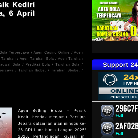
sik Kediri
a, 6 April
Bola Terpercaya
/
Agen Casino Online
/
Agen
 Taruhan
/
Agen Taruhan Bola
/
Agen Taruhan
Support 2
Jadwal Bola
/
Prediksi Bola
/
Taruhan Bola
/
percaya
/
Taruhan Ibcbet
/
Taruhan Sbobet
/
Agen Betting Eropa
– Persik
Kediri hendak menjamu Persijap
Jepara dalam lanjutan minggu ke-
26 BRI Luar biasa League 2025/
2026. Pertandingan krusial ini