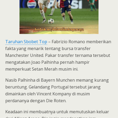
Taruhan Sbobet Top
– Fabrizio Romano memberikan
fakta yang menarik tentang bursa transfer
Manchester United. Pakar transfer ternama tersebut
mengatakan Joao Palhinha pernah hampir
memperkuat Setan Merah musim ini.
Nasib Palhinha di Bayern Munchen memang kurang
beruntung. Gelandang Portugal tersebut jarang
dimainkan oleh Vincent Kompany di musim
perdananya dengan Die Roten.
Keadaan ini membuatnya untuk memutuskan keluar