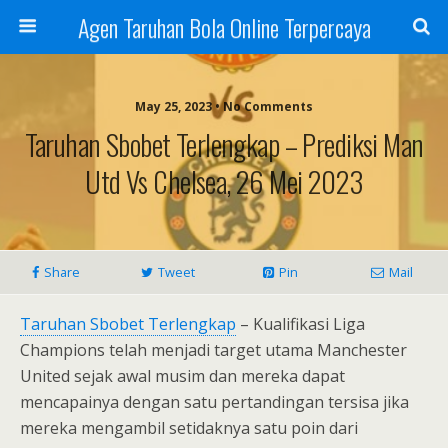
Agen Taruhan Bola Online Terpercaya
May 25, 2023 • No Comments
Taruhan Sbobet Terlengkap – Prediksi Man
Utd Vs Chelsea, 26 Mei 2023
Share
Tweet
Pin
Mail
Taruhan Sbobet Terlengkap
– Kualifikasi Liga
Champions telah menjadi target utama Manchester
United sejak awal musim dan mereka dapat
mencapainya dengan satu pertandingan tersisa jika
mereka mengambil setidaknya satu poin dari