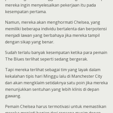
mereka ingin menyelesaikan pekerjaan itu pada
kesempatan pertama.
Namun, mereka akan menghormati Chelsea, yang
memiliki beberapa individu bertalenta dan berpotensi
menjadi lawan yang berbahaya jika mereka tampil
dengan sikap yang benar.
Sudah terlalu banyak kesempatan ketika para pemain
The Blues terlihat seperti sedang bergerak.
Tapi mereka terlihat sebagai tim yang layak dalam
kekalahan tipis hari Minggu lalu di Manchester City
dan akan mengklaim setidaknya satu poin jika mereka
menunjukkan sentuhan yang lebih klinis di depan
gawang.
Pemain Chelsea harus termotivasi untuk memastikan