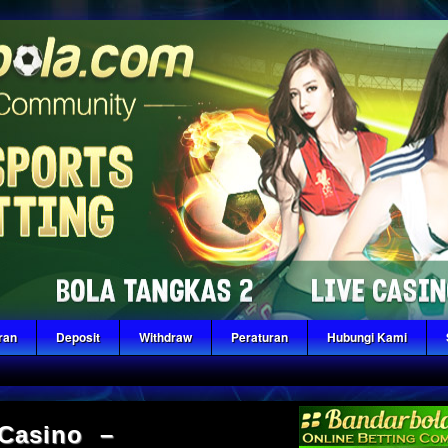
ran
Deposit
Withdraw
Peraturan
Hubungi Kami
Casino –