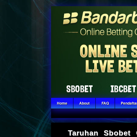
Home
About
FAQ
Pendafta
Taruhan Sbobet 