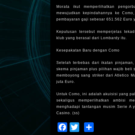
Morata ikut memperlihatkan pengor
mewujudkan kepindahannya ke Como, 
pembayaran gaji sebesar 651.562 Euro y
Keputusan tersebut memperjelas teka
klub yang berasal dari Lombardy itu.
Kesepakatan Baru dengan Como
Setelah terbebas dari ikatan pinjama
skema pinjaman plus pilihan wajib beli s
memboyong sang striker dari Atletico 
juta Euro.
Untuk Como, ini adalah akuisisi yang pal
sekaligus memperlihatkan ambisi m
menghadapi tantangan musim Serie A 
Casino
. (ss)
Facebook
Twitter
Share