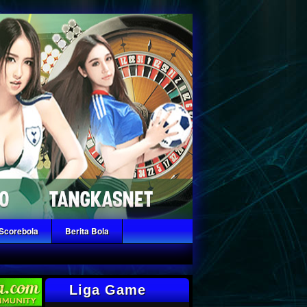
Scorebola
Berita Bola
Liga Game