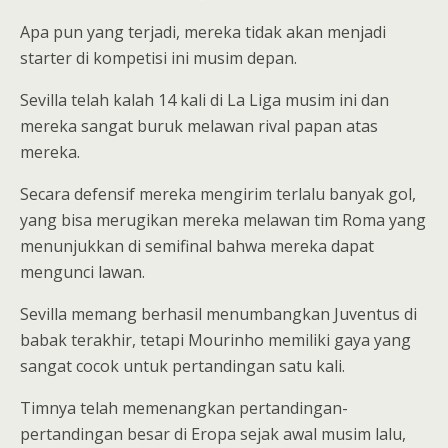
Apa pun yang terjadi, mereka tidak akan menjadi
starter di kompetisi ini musim depan.
Sevilla telah kalah 14 kali di La Liga musim ini dan
mereka sangat buruk melawan rival papan atas
mereka.
Secara defensif mereka mengirim terlalu banyak gol,
yang bisa merugikan mereka melawan tim Roma yang
menunjukkan di semifinal bahwa mereka dapat
mengunci lawan.
Sevilla memang berhasil menumbangkan Juventus di
babak terakhir, tetapi Mourinho memiliki gaya yang
sangat cocok untuk pertandingan satu kali.
Timnya telah memenangkan pertandingan-
pertandingan besar di Eropa sejak awal musim lalu,