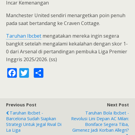
Incar Kemenangan
Manchester United sendiri menargetkan poin penuh
pada saat bertandang ke Craven Cottage.
Taruhan Ibcbet
mengatakan mereka ingin segera
bangkit setelah mengalami kekalahan dengan skor 1-
0 dari Arsenal di pertandingan pembuka Liga Premier
Inggris 2025/2026. (ss)
F
T
S
ac
w
h
e
itt
ar
b
er
e
Previous Post
Next Post
o
Taruhan Ibcbet -
Taruhan Bola Ibcbet -
o
Barcelona Sudah Siapkan
Revolusi Lini Depan AC Milan:
Strategi Untuk Jegal Rival Di
Boniface Segera Tiba,
k
La Liga
Gimenez Jadi Korban Allegri?