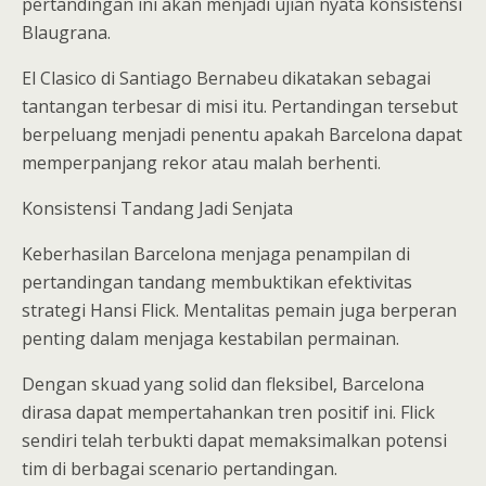
pertandingan ini akan menjadi ujian nyata konsistensi
Blaugrana.
El Clasico di Santiago Bernabeu dikatakan sebagai
tantangan terbesar di misi itu. Pertandingan tersebut
berpeluang menjadi penentu apakah Barcelona dapat
memperpanjang rekor atau malah berhenti.
Konsistensi Tandang Jadi Senjata
Keberhasilan Barcelona menjaga penampilan di
pertandingan tandang membuktikan efektivitas
strategi Hansi Flick. Mentalitas pemain juga berperan
penting dalam menjaga kestabilan permainan.
Dengan skuad yang solid dan fleksibel, Barcelona
dirasa dapat mempertahankan tren positif ini. Flick
sendiri telah terbukti dapat memaksimalkan potensi
tim di berbagai scenario pertandingan.