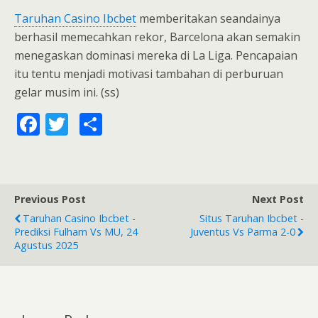
Taruhan Casino Ibcbet
memberitakan seandainya
berhasil memecahkan rekor, Barcelona akan semakin
menegaskan dominasi mereka di La Liga. Pencapaian
itu tentu menjadi motivasi tambahan di perburuan
gelar musim ini. (ss)
F
T
S
ac
w
h
e
itt
ar
b
er
e
Previous Post
Next Post
o
Taruhan Casino Ibcbet -
Situs Taruhan Ibcbet -
o
Prediksi Fulham Vs MU, 24
Juventus Vs Parma 2-0
Agustus 2025
k