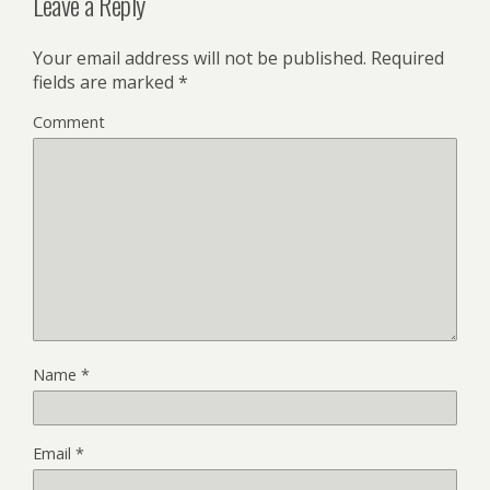
Leave a Reply
Your email address will not be published.
Required
fields are marked
*
Comment
Name
*
Email
*