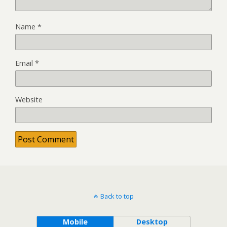
Name
*
Email
*
Website
Back to top
Mobile
Desktop