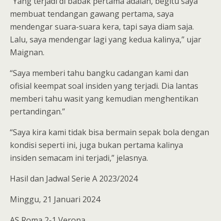
“Yang terjadi di babak pertama adalah, begitu saya
membuat tendangan gawang pertama, saya
mendengar suara-suara kera, tapi saya diam saja.
Lalu, saya mendengar lagi yang kedua kalinya,” ujar
Maignan.
“Saya memberi tahu bangku cadangan kami dan
ofisial keempat soal insiden yang terjadi. Dia lantas
memberi tahu wasit yang kemudian menghentikan
pertandingan.”
“Saya kira kami tidak bisa bermain sepak bola dengan
kondisi seperti ini, juga bukan pertama kalinya
insiden semacam ini terjadi,” jelasnya.
Hasil dan Jadwal Serie A 2023/2024
Minggu, 21 Januari 2024
AS Roma 2-1 Verona