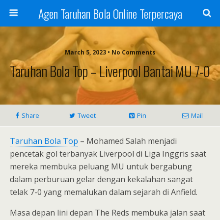
Agen Taruhan Bola Online Terpercaya
March 5, 2023 • No Comments
Taruhan Bola Top – Liverpool Bantai MU 7-0
Share
Tweet
Pin
Mail
Taruhan Bola Top
– Mohamed Salah menjadi
pencetak gol terbanyak Liverpool di Liga Inggris saat
mereka membuka peluang MU untuk bergabung
dalam perburuan gelar dengan kekalahan sangat
telak 7-0 yang memalukan dalam sejarah di Anfield.
Masa depan lini depan The Reds membuka jalan saat