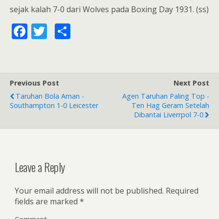
sejak kalah 7-0 dari Wolves pada Boxing Day 1931. (ss)
F
T
S
ac
w
h
e
itt
ar
b
er
e
Previous Post
Next Post
o
Taruhan Bola Aman -
Agen Taruhan Paling Top -
o
Southampton 1-0 Leicester
Ten Hag Geram Setelah
Dibantai Liverrpol 7-0
k
Leave a Reply
Your email address will not be published.
Required
fields are marked
*