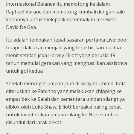
internasional Belanda itu memotong ke dalam
Raphael Varane dan memotong kembali dengan kaki
kanannya untuk melepaskan tembakan melewati
David De Gea.
Itu adalah tembakan tepat sasaran pertama Liverpool
tetapi tidak akan menjadi yang terakhir karena dua
menit setelah jeda Harvey Elliott yang berusia 19
tahun memulai gerakan yang menghasilkan assistnya
untuk gol kedua.
Setelah mencegat umpan jauh di wilayah United, bola
diteruskan ke Fabinho yang melakukan chipping ke
empat bek ke Salah dan sementara umpan silangnya
diblok oleh Luke Shaw, Elliott bereaksi paling cepat
untuk memberikan umpan silang ke Nunez untuk
disundul dari jarak dekat.