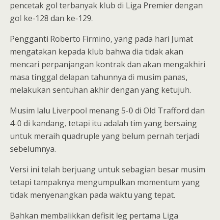
pencetak gol terbanyak klub di Liga Premier dengan
gol ke-128 dan ke-129.
Pengganti Roberto Firmino, yang pada hari Jumat
mengatakan kepada klub bahwa dia tidak akan
mencari perpanjangan kontrak dan akan mengakhiri
masa tinggal delapan tahunnya di musim panas,
melakukan sentuhan akhir dengan yang ketujuh.
Musim lalu Liverpool menang 5-0 di Old Trafford dan
4-0 di kandang, tetapi itu adalah tim yang bersaing
untuk meraih quadruple yang belum pernah terjadi
sebelumnya.
Versi ini telah berjuang untuk sebagian besar musim
tetapi tampaknya mengumpulkan momentum yang
tidak menyenangkan pada waktu yang tepat.
Bahkan membalikkan defisit leg pertama Liga