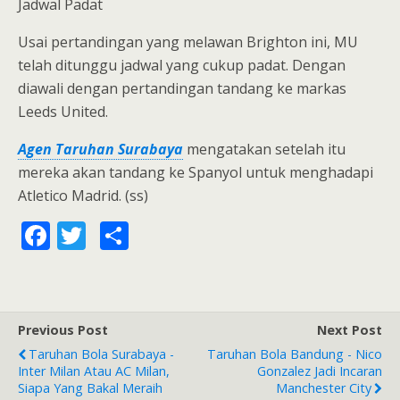
Jadwal Padat
Usai pertandingan yang melawan Brighton ini, MU
telah ditunggu jadwal yang cukup padat. Dengan
diawali dengan pertandingan tandang ke markas
Leeds United.
Agen Taruhan Surabaya
mengatakan setelah itu
mereka akan tandang ke Spanyol untuk menghadapi
Atletico Madrid. (ss)
F
T
S
ac
w
h
e
itt
ar
b
er
e
Previous Post
Next Post
o
Taruhan Bola Surabaya -
Taruhan Bola Bandung - Nico
o
Inter Milan Atau AC Milan,
Gonzalez Jadi Incaran
Siapa Yang Bakal Meraih
Manchester City