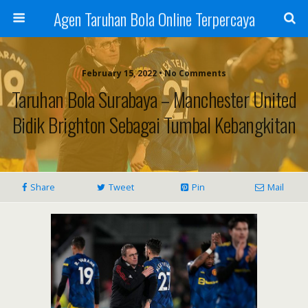
Agen Taruhan Bola Online Terpercaya
February 15, 2022 • No Comments
Taruhan Bola Surabaya – Manchester United
Bidik Brighton Sebagai Tumbal Kebangkitan
Share
Tweet
Pin
Mail