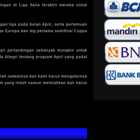
gan di Liga Italia terakhir mereka untuk
ngan liga pada bulan April, serta pertemuan
iga Europa dan leg pertama semifinal Coppa
an pertandingan sebanyak mungkin untuk
a Allegri tentang program April yang padat
lah jadwalnya dan kami harus mengaturnya
im yang indah namun melelahkan dan harus