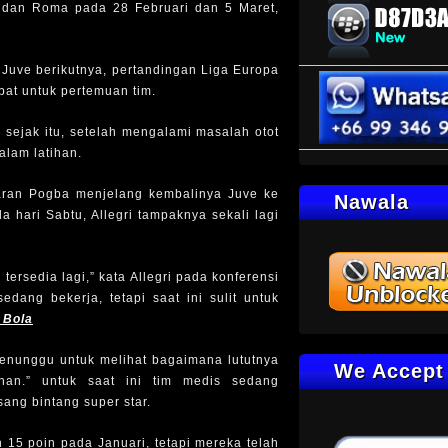
 dan Roma pada 28 Februari dan 5 Maret,
 Juve berikutnya, pertandingan Liga Europa
bat untuk pertemuan tim.
l sejak itu, setelah mengalami masalah otot
lam latihan.
ran Pogba menjelang kembalinya Juve ke
Nawala
 hari Sabtu, Allegri tampaknya sekali lagi
 tersedia lagi,” kata Allegri pada konferensi
edang bekerja, tetapi saat ini sulit untuk
 Bola
menunggu untuk melihat bagaimana lututnya
We Accept
ihan.” untuk saat ini tim medis sedang
ng bintang super star.
 15 poin pada Januari, tetapi mereka telah