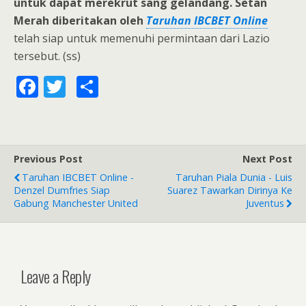
untuk dapat merekrut sang gelandang. Setan
Merah diberitakan oleh
Taruhan IBCBET Online
telah siap untuk memenuhi permintaan dari Lazio
tersebut. (ss)
F
T
S
ac
w
h
e
itt
ar
b
er
e
Previous Post
Next Post
o
Taruhan IBCBET Online -
Taruhan Piala Dunia - Luis
o
Denzel Dumfries Siap
Suarez Tawarkan Dirinya Ke
Gabung Manchester United
Juventus
k
Leave a Reply