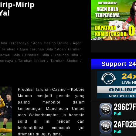
rip-Mirip
Ya!
Bola Terpercaya
/
Agen Casino Online
/
Agen
 Taruhan
/
Agen Taruhan Bola
/
Agen Taruhan
Jadwal Bola
/
Prediksi Bola
/
Taruhan Bola
/
percaya
/
Taruhan Ibcbet
/
Taruhan Sbobet
/
Support 2
Prediksi Taruhan Casino
– Kobbie
Mainoo menjadi pemain yang
paling menonjol dalam
kemenangan Manchester United
atas Wolverhampton. Ia bermain
solid di lini tengah dan
berkontribusi mencetak gol
dramatis di injury time.