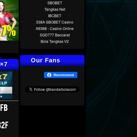
SBOBET
Tangkas Net
IBCBET
338A SBOBET Casino
A9388 - Casino Online
SGD777 Baccarat
Bola Tangkas V2
Our Fans
4×7
Recommend