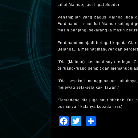
Lihat Mainoo, jadi Ingat Seedorf
Penampilan yang bagus Mainoo juga di
Ferdinand. Ia melihat Mainoo sebagai g
masih panjang, sekarang ia masih berus
Ferdinand menjadi teringat kepada Clar
Belanda. Ia melihat manuver dan perger
“Dia (Mainoo) membuat saya teringat Cl
di ruang-ruang sempit dan memanupulasi
“Dia sesekali menggunakan tubuhnya
melewati sela-sela kaki lawan.”
“Terkadang dia juga sulit ditebak. Dia
posisinya,” katanya kepada . (ss)
Facebook
Twitter
Share