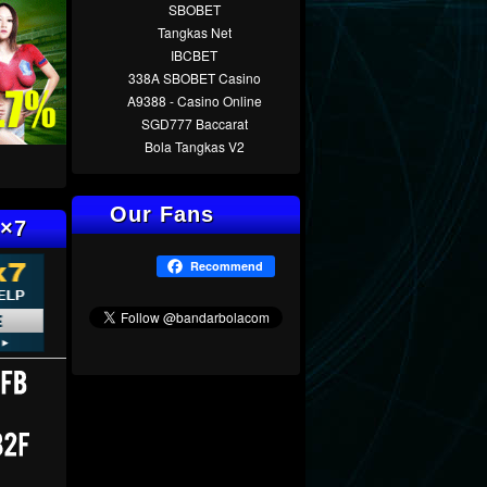
SBOBET
Tangkas Net
IBCBET
338A SBOBET Casino
A9388 - Casino Online
SGD777 Baccarat
Bola Tangkas V2
Our Fans
4×7
Recommend