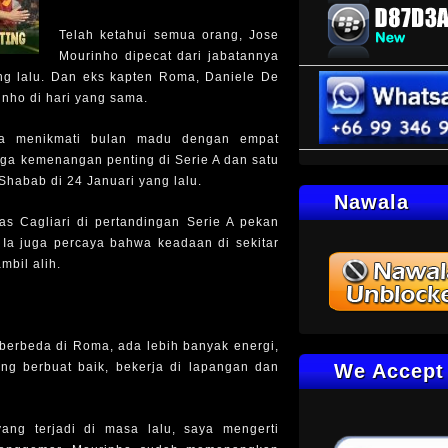
Telah ketahui semua orang, Jose
Mourinho dipecat dari jabatannya
ng lalu. Dan eks kapten Roma, Daniele De
inho di hari yang sama.
a menikmati bulan madu dengan empat
iga kemenangan penting di Serie A dan satu
habab di 24 Januari yang lalu.
Nawala
 Cagliari di pertandingan Serie A pekan
Ia juga percaya bahwa keadaan di sekitar
mbil alih.
berbeda di Roma, ada lebih banyak energi,
ng berbuat baik, bekerja di lapangan dan
We Accept
ang terjadi di masa lalu, saya mengerti