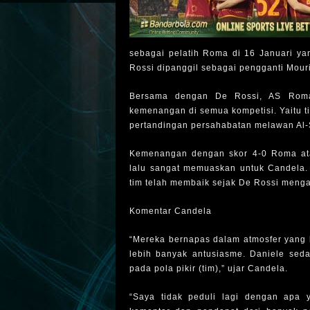
sebagai pelatih Roma di 16 Januari ya
Rossi dipanggil sebagai pengganti Mour
Bersama dengan De Rossi, AS Rom
kemenangan di semua kompetisi. Yaitu t
pertandingan persahabatan melawan Al-S
Kemenangan dengan skor 4-0 Roma atas
lalu sangat memuaskan untuk Candela. 
tim telah membaik sejak De Rossi menga
Komentar Candela
“Mereka bernapas dalam atmosfer yang 
lebih banyak antusiasme. Daniele seda
pada pola pikir (tim),” ujar Candela.
“Saya tidak peduli lagi dengan apa y