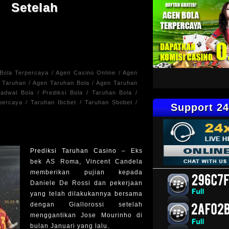
 Setelah
Bola Terpercaya
/
Agen Casino Online
/
Agen
 Taruhan
/
Agen Taruhan Bola
/
Agen Taruhan
Jadwal Bola
/
Prediksi Bola
/
Taruhan Bola
/
percaya
/
Taruhan Ibcbet
/
Taruhan Sbobet
/
Support 2
Prediksi Taruhan Casino
– Eks
bek AS Roma, Vincent Candela
memberikan pujian kepada
Daniele De Rossi dan pekerjaan
yang telah dilakukannya bersama
dengan Giallorossi setelah
menggantikan Jose Mourinho di
bulan Januari yang lalu.