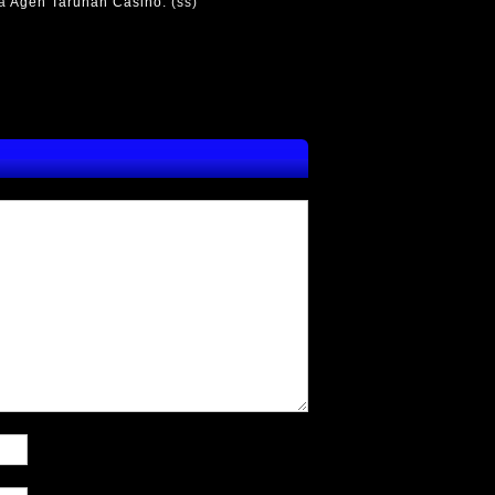
da
Agen Taruhan Casino
. (ss)