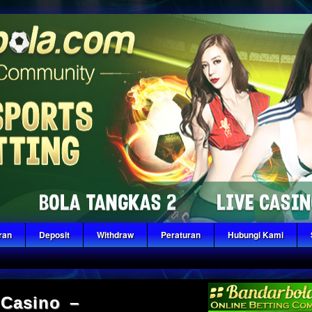
ran
Deposit
Withdraw
Peraturan
Hubungi Kami
 Casino –