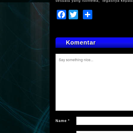
sesuatu yang istimewa,” tegasnya kepa
Facebook
Twitter
Share
Komentar
Name
*