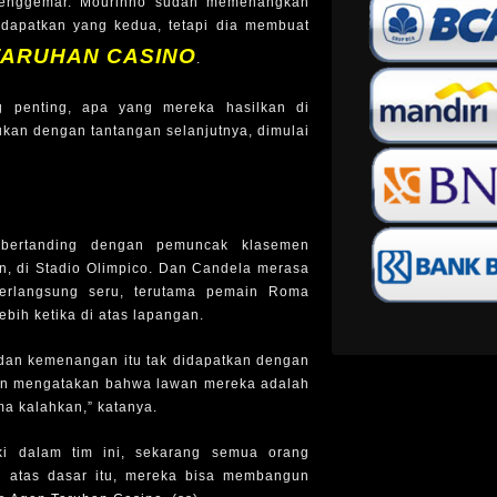
penggemar. Mourinho sudah memenangkan
dapatkan yang kedua, tetapi dia membuat
TARUHAN CASINO
.
g penting, apa yang mereka hasilkan di
kan dengan tantangan selanjutnya, dimulai
bertanding dengan pemuncak klasemen
an, di Stadio Olimpico. Dan Candela merasa
berlangsung seru, terutama pemain Roma
bih ketika di atas lapangan.
dan kemenangan itu tak didapatkan dengan
an mengatakan bahwa lawan mereka adalah
ma kalahkan,” katanya.
ki dalam tim ini, sekarang semua orang
 atas dasar itu, mereka bisa membangun