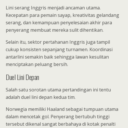
Lini serang Inggris menjadi ancaman utama.
Kecepatan para pemain sayap, kreativitas gelandang
serang, dan kemampuan penyelesaian akhir para
penyerang membuat mereka sulit dihentikan.
Selain itu, sektor pertahanan Inggris juga tampil
cukup konsisten sepanjang turnamen. Koordinasi
antarlini semakin baik sehingga lawan kesulitan
menciptakan peluang bersih.
Duel Lini Depan
Salah satu sorotan utama pertandingan ini tentu
adalah duel lini depan kedua tim.
Norwegia memiliki Haaland sebagai tumpuan utama
dalam mencetak gol. Penyerang bertubuh tinggi
tersebut dikenal sangat berbahaya di kotak penalti