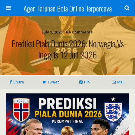
Agen Taruhan Bola Online Terpercaya
July 9, 2026 • No Comments
Prediksi Piala Dunia 2026: Norwegia Vs
Inggris, 12 Juli 2026
Share
Tweet
Pin
Mail