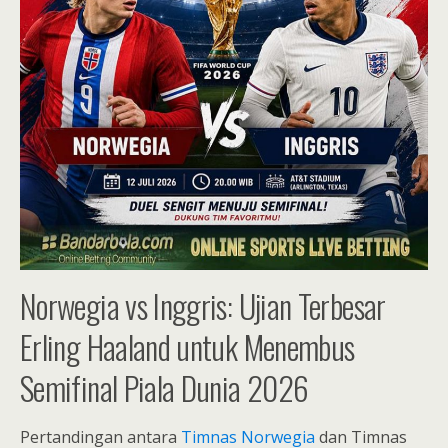
Norwegia vs Inggris: Ujian Terbesar
Erling Haaland untuk Menembus
Semifinal Piala Dunia 2026
Pertandingan antara
Timnas Norwegia
dan Timnas