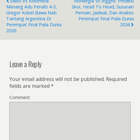
Swiss Vs Kolombia:
Norwegia Vs Inggris: Prediksi
o
Menang Adu Penalti 4-3,
Skor, Head To Head, Susunan
Gregor Kobel Bawa Nati
Pemain, Jadwal, Dan Analisis
k
Tantang Argentina Di
Perempat Final Piala Dunia
Perempat Final Piala Dunia
2026
2026
Leave a Reply
Your email address will not be published.
Required
fields are marked
*
Comment