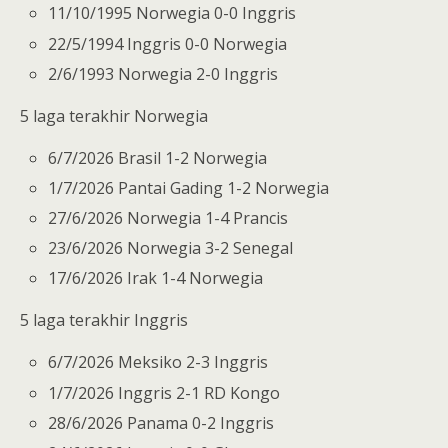
11/10/1995 Norwegia 0-0 Inggris
22/5/1994 Inggris 0-0 Norwegia
2/6/1993 Norwegia 2-0 Inggris
5 laga terakhir Norwegia
6/7/2026 Brasil 1-2 Norwegia
1/7/2026 Pantai Gading 1-2 Norwegia
27/6/2026 Norwegia 1-4 Prancis
23/6/2026 Norwegia 3-2 Senegal
17/6/2026 Irak 1-4 Norwegia
5 laga terakhir Inggris
6/7/2026 Meksiko 2-3 Inggris
1/7/2026 Inggris 2-1 RD Kongo
28/6/2026 Panama 0-2 Inggris