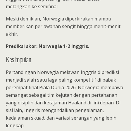
melangkah ke semifinal.
Meski demikian, Norwegia diperkirakan mampu
memberikan perlawanan sengit hingga menit-menit
akhir.
Prediksi skor: Norwegia 1-2 Inggris.
Kesimpulan
Pertandingan Norwegia melawan Inggris diprediksi
menjadi salah satu laga paling kompetitif di babak
perempat final Piala Dunia 2026. Norwegia membawa
semangat sebagai tim kejutan dengan pertahanan
yang disiplin dan ketajaman Haaland di lini depan. Di
sisi lain, Inggris mengandalkan pengalaman,
kedalaman skuad, dan variasi serangan yang lebih
lengkap.