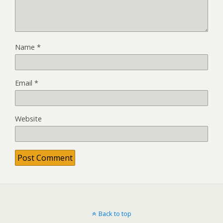
Name
*
Email
*
Website
Back to top