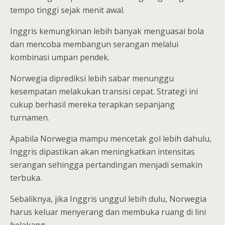
tempo tinggi sejak menit awal.
Inggris kemungkinan lebih banyak menguasai bola
dan mencoba membangun serangan melalui
kombinasi umpan pendek.
Norwegia diprediksi lebih sabar menunggu
kesempatan melakukan transisi cepat. Strategi ini
cukup berhasil mereka terapkan sepanjang
turnamen.
Apabila Norwegia mampu mencetak gol lebih dahulu,
Inggris dipastikan akan meningkatkan intensitas
serangan sehingga pertandingan menjadi semakin
terbuka.
Sebaliknya, jika Inggris unggul lebih dulu, Norwegia
harus keluar menyerang dan membuka ruang di lini