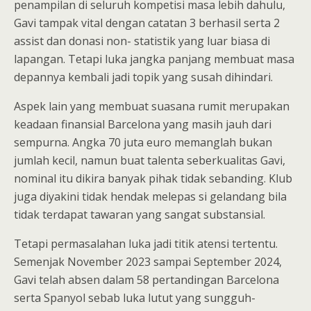
penampilan di seluruh kompetisi masa lebih dahulu,
Gavi tampak vital dengan catatan 3 berhasil serta 2
assist dan donasi non- statistik yang luar biasa di
lapangan. Tetapi luka jangka panjang membuat masa
depannya kembali jadi topik yang susah dihindari.
Aspek lain yang membuat suasana rumit merupakan
keadaan finansial Barcelona yang masih jauh dari
sempurna. Angka 70 juta euro memanglah bukan
jumlah kecil, namun buat talenta seberkualitas Gavi,
nominal itu dikira banyak pihak tidak sebanding. Klub
juga diyakini tidak hendak melepas si gelandang bila
tidak terdapat tawaran yang sangat substansial.
Tetapi permasalahan luka jadi titik atensi tertentu.
Semenjak November 2023 sampai September 2024,
Gavi telah absen dalam 58 pertandingan Barcelona
serta Spanyol sebab luka lutut yang sungguh-