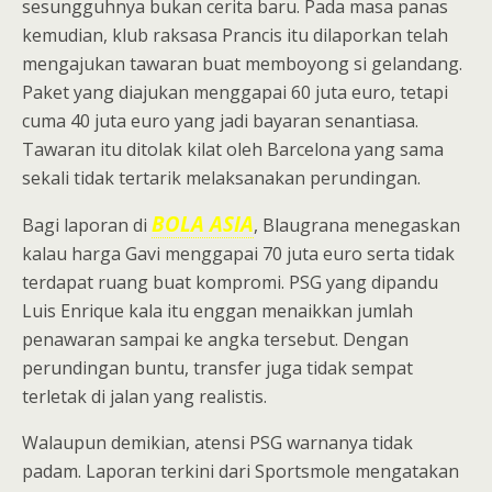
sesungguhnya bukan cerita baru. Pada masa panas
kemudian, klub raksasa Prancis itu dilaporkan telah
mengajukan tawaran buat memboyong si gelandang.
Paket yang diajukan menggapai 60 juta euro, tetapi
cuma 40 juta euro yang jadi bayaran senantiasa.
Tawaran itu ditolak kilat oleh Barcelona yang sama
sekali tidak tertarik melaksanakan perundingan.
BOLA ASIA
Bagi laporan di
, Blaugrana menegaskan
kalau harga Gavi menggapai 70 juta euro serta tidak
terdapat ruang buat kompromi. PSG yang dipandu
Luis Enrique kala itu enggan menaikkan jumlah
penawaran sampai ke angka tersebut. Dengan
perundingan buntu, transfer juga tidak sempat
terletak di jalan yang realistis.
Walaupun demikian, atensi PSG warnanya tidak
padam. Laporan terkini dari Sportsmole mengatakan