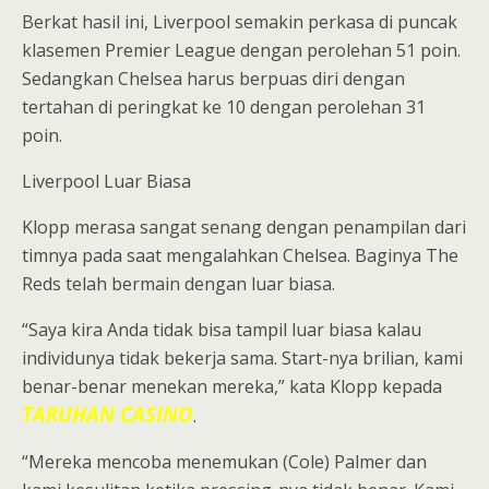
Berkat hasil ini, Liverpool semakin perkasa di puncak
klasemen Premier League dengan perolehan 51 poin.
Sedangkan Chelsea harus berpuas diri dengan
tertahan di peringkat ke 10 dengan perolehan 31
poin.
Liverpool Luar Biasa
Klopp merasa sangat senang dengan penampilan dari
timnya pada saat mengalahkan Chelsea. Baginya The
Reds telah bermain dengan luar biasa.
“Saya kira Anda tidak bisa tampil luar biasa kalau
individunya tidak bekerja sama. Start-nya brilian, kami
benar-benar menekan mereka,” kata Klopp kepada
TARUHAN CASINO
.
“Mereka mencoba menemukan (Cole) Palmer dan