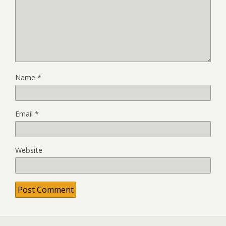
Name
*
Email
*
Website