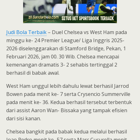
Judi Bola Terbaik
– Duel Chelsea vs West Ham pada
minggu ke- 24 Premier League/ Liga Inggris 2025-
2026 diselenggarakan di Stamford Bridge, Pekan, 1
Februari 2026, jam 00. 30 Wib. Chelsea mencapai
kemenangan dramatis 3- 2 sehabis tertinggal 2
berhasil di babak awal.
West Ham unggul lebih dahulu lewat berhasil Jarrod
Bowen pada menit ke- 7 serta Crysencio Summerville
pada menit ke- 36. Kedua berhasil tersebut terbentuk
dari assist Aaron Wan- Bissaka yang tampak efisien
dari sisi kanan.
Chelsea bangkit pada babak kedua melalui berhasil
Joao Pedro menit ke- 57 serta Marc Cucurella menit