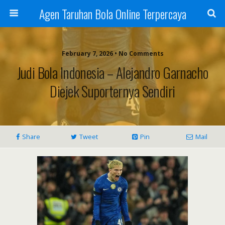
Agen Taruhan Bola Online Terpercaya
February 7, 2026 • No Comments
Judi Bola Indonesia – Alejandro Garnacho
Diejek Suporternya Sendiri
Share
Tweet
Pin
Mail