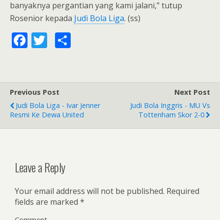
banyaknya pergantian yang kami jalani,” tutup
Rosenior kepada
Judi Bola Liga
. (ss)
F
T
S
ac
w
h
e
itt
ar
b
er
e
Previous Post
Next Post
o
Judi Bola Liga - Ivar Jenner
Judi Bola Inggris - MU Vs
o
Resmi Ke Dewa United
Tottenham Skor 2-0
k
Leave a Reply
Your email address will not be published.
Required
fields are marked
*
Comment