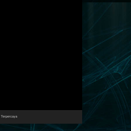
e Terpercaya