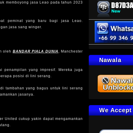
ntuk memboyong jasa Leao pada tahun 2023
pat peminat yang baru bagi jasa Leao.
ngan jasa sang winger.
an oleh
BANDAR PIALA DUNIA
, Manchester
Nawala
 penampilan yang impresif. Mereka juga
erapa posisi di lini serang.
di tambahan yang bagus untuk lini serang
gamankan jasanya.
We Accept
ter United cukup yakin dapat mengamankan
atang.