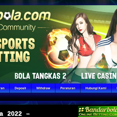
ran
Deposit
Withdraw
Peraturan
Hubungi Kami
ia 2022 –