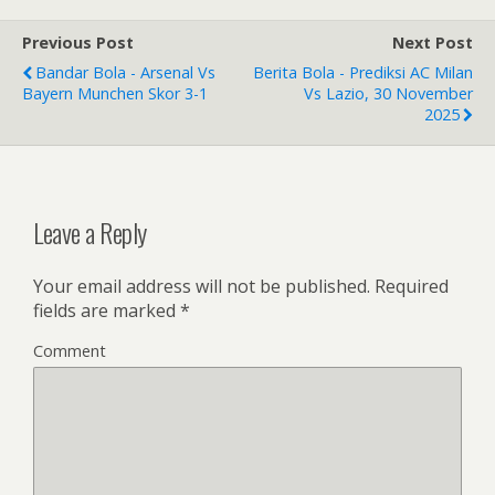
b
er
e
Previous Post
Next Post
o
Bandar Bola - Arsenal Vs
Berita Bola - Prediksi AC Milan
o
Bayern Munchen Skor 3-1
Vs Lazio, 30 November
2025
k
Leave a Reply
Your email address will not be published.
Required
fields are marked
*
Comment