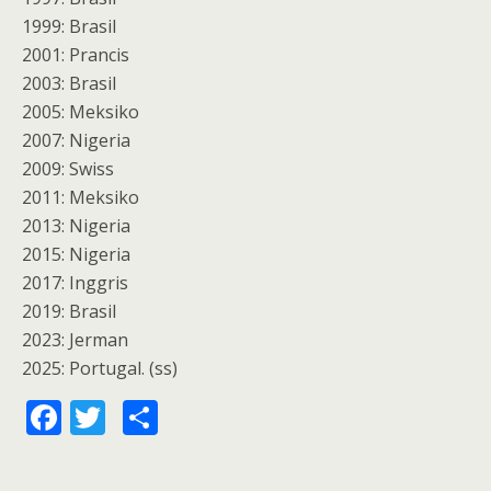
1999: Brasil
2001: Prancis
2003: Brasil
2005: Meksiko
2007: Nigeria
2009: Swiss
2011: Meksiko
2013: Nigeria
2015: Nigeria
2017: Inggris
2019: Brasil
2023: Jerman
2025: Portugal. (ss)
F
T
S
ac
w
h
e
itt
ar