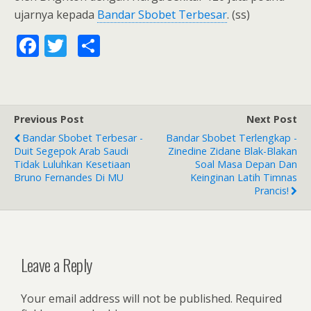
ujarnya kepada
Bandar Sbobet Terbesar
. (ss)
F
T
S
ac
w
h
e
itt
ar
b
er
e
Previous Post
Next Post
o
Bandar Sbobet Terbesar -
Bandar Sbobet Terlengkap -
o
Duit Segepok Arab Saudi
Zinedine Zidane Blak-Blakan
Tidak Luluhkan Kesetiaan
Soal Masa Depan Dan
k
Bruno Fernandes Di MU
Keinginan Latih Timnas
Prancis!
Leave a Reply
Your email address will not be published.
Required