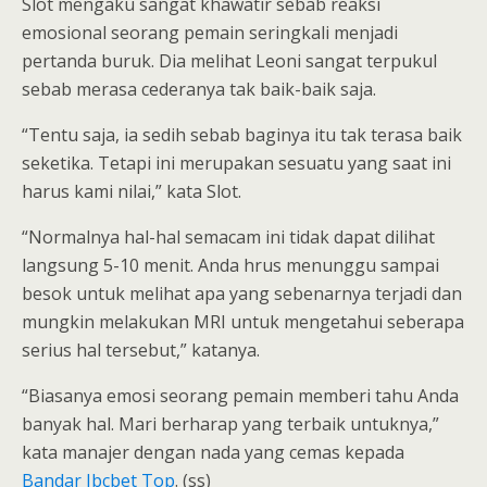
Slot mengaku sangat khawatir sebab reaksi
emosional seorang pemain seringkali menjadi
pertanda buruk. Dia melihat Leoni sangat terpukul
sebab merasa cederanya tak baik-baik saja.
“Tentu saja, ia sedih sebab baginya itu tak terasa baik
seketika. Tetapi ini merupakan sesuatu yang saat ini
harus kami nilai,” kata Slot.
“Normalnya hal-hal semacam ini tidak dapat dilihat
langsung 5-10 menit. Anda hrus menunggu sampai
besok untuk melihat apa yang sebenarnya terjadi dan
mungkin melakukan MRI untuk mengetahui seberapa
serius hal tersebut,” katanya.
“Biasanya emosi seorang pemain memberi tahu Anda
banyak hal. Mari berharap yang terbaik untuknya,”
kata manajer dengan nada yang cemas kepada
Bandar Ibcbet Top
. (ss)