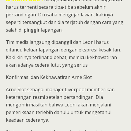
harus terhenti secara tiba-tiba sebelum akhir
pertandingan. Di usaha mengejar lawan, kakinya
seperti tersangkut dan dia terjatuh dengan cara yang
salah di pinggir lapangan.
Tim medis langsung dipanggil dan Leoni harus
ditandu keluar lapangan dengan ekspresi kesakitan.
Kaki kirinya terlihat dibebat, memicu kekhawatiran
akan adanya cedera lutut yang serius.
Konfirmasi dan Kekhawatiran Arne Slot
Arne Slot sebagai manajer Liverpool memberikan
keterangan resmi setelah pertandingan. Dia
mengonfirmasikan bahwa Leoni akan menjalani
pemeriksaan terlebih dahulu untuk mengetahui
keadaan cederanya.