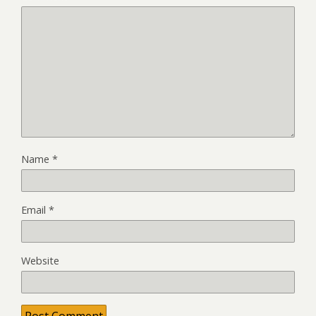
Name
*
Email
*
Website