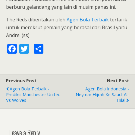
berburu gelandang yang lain di musim panas ini.
The Reds diberitakan oleh
Agen Bola Terbaik
tertarik
untuk merekrut pemain yang berasal dari Brasil yaitu
Andre. (ss)
F
T
S
ac
w
h
e
itt
ar
b
er
e
Previous Post
Next Post
o
Agen Bola Terbaik -
Agen Bola Indonesia -
o
Prediksi Manchester United
Neymar Hijrah Ke Saudi Al-
Vs Wolves
Hilal
k
Leave a Reply