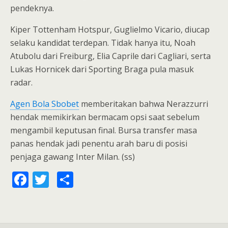
pendeknya.
Kiper Tottenham Hotspur, Guglielmo Vicario, diucap
selaku kandidat terdepan. Tidak hanya itu, Noah
Atubolu dari Freiburg, Elia Caprile dari Cagliari, serta
Lukas Hornicek dari Sporting Braga pula masuk
radar.
Agen Bola Sbobet
memberitakan bahwa Nerazzurri
hendak memikirkan bermacam opsi saat sebelum
mengambil keputusan final. Bursa transfer masa
panas hendak jadi penentu arah baru di posisi
penjaga gawang Inter Milan. (ss)
F
T
S
ac
w
h
e
itt
ar