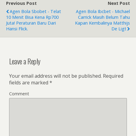
b
er
e
Previous Post
Next Post
o
Agen Bola Sbobet - Telat
Agen Bola Ibcbet - Michael
o
10 Menit Bisa Kena Rp700
Carrick Masih Belum Tahu
Juta! Peraturan Baru Dari
Kapan Kembalinya Matthijs
k
Hansi Flick.
De Ligt
Leave a Reply
Your email address will not be published.
Required
fields are marked
*
Comment