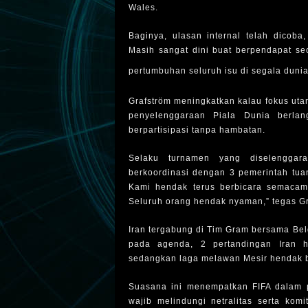
Wales.
Baginya, ulasan internal telah dicoba,
Masih sangat dini buat berpendapat se
pertumbuhan seluruh isu di segala duni
Grafström meningkatkan kalau fokus ut
penyelenggaraan Piala Dunia berla
berpartisipasi tanpa hambatan.
Selaku turnamen yang diselenggara
berkoordinasi dengan 3 pemerintah tu
Kami hendak terus berbicara semacam
Seluruh orang hendak nyaman,” tegas Gr
Iran tergabung di Tim Gram bersama Bel
pada agenda, 2 pertandingan Iran h
sedangkan laga melawan Mesir hendak be
Suasana ini menempatkan FIFA dalam pos
wajib melindungi netralitas serta kom