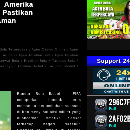
r Amerika
Pastikan
 Aman
Bola Terpercaya
/
Agen Casino Online
/
Agen
 Taruhan
/
Agen Taruhan Bola
/
Agen Taruhan
Support 2
Jadwal Bola
/
Prediksi Bola
/
Taruhan Bola
/
percaya
/
Taruhan Ibcbet
/
Taruhan Sbobet
/
Bandar Bola Ibcbet
– FIFA
melaporkan hendak terus
memantau pertumbuhan suasana
di Iran menyusul aksi militer yang
dilancarkan Amerika Serikat
terhadap negeri tersebut.