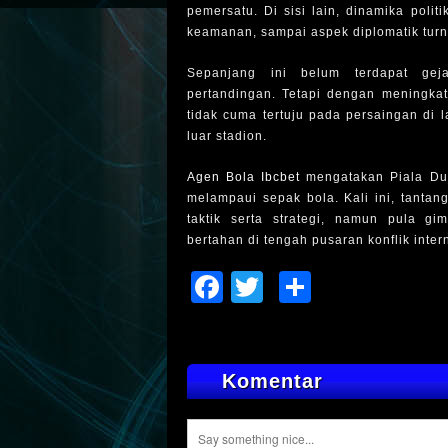
pemersatu. Di sisi lain, dinamika polit
keamanan, sampai aspek diplomatik tur
Sepanjang ini belum terdapat gej
pertandingan. Tetapi dengan meningkatny
tidak cuma tertuju pada persaingan di l
luar stadion.
Agen Bola Ibcbet
mengatakan Piala Dun
melampaui sepak bola. Kali ini, tantan
taktik serta strategi, namun pula gi
bertahan di tengah pusaran konflik intern
Facebook
Twitter
Share
Komentar