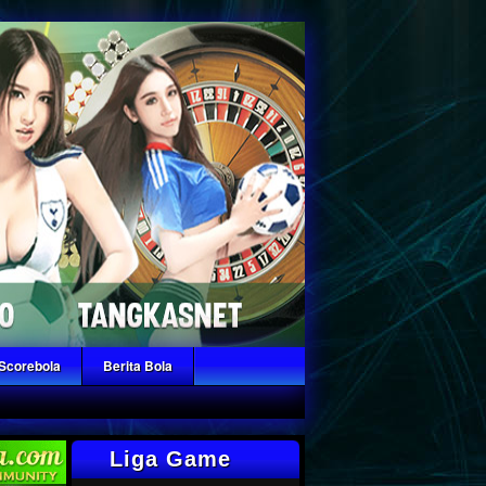
Scorebola
Berita Bola
Liga Game