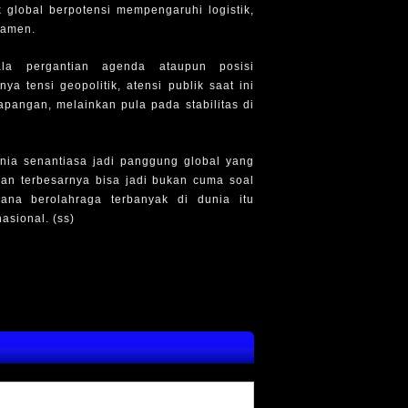
ik global berpotensi mempengaruhi logistik,
namen.
ala pergantian agenda ataupun posisi
a tensi geopolitik, atensi publik saat ini
apangan, melainkan pula pada stabilitas di
ia senantiasa jadi panggung global yang
gan terbesarnya bisa jadi bukan cuma soal
mana berolahraga terbanyak di dunia itu
asional. (ss)