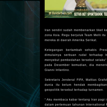
Iran sendiri sudah membenarkan tiket ke 
zona Asia. Regu berjuluk Team Melli itu
mereka di daerah Amerika Serikat.
Ketegangan bertambah sehabis Pre
dimulainya serbuan rudal terhadap 
menyebut pembedahan tersebut selaku“
pada Desember kemudian, dia menerim
Gianni Infantino.
Sekretaris Jenderal FIFA, Mattias Gra
dunia itu belum hendak membagikan 
geopolitik tersebut terhadap turnamen.
“ Aku membaca kabar tentang Iran pagi 
dalam pertemuan tahunan International Fo