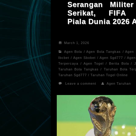
Serangan Milite
Serikat, FIFA 
Piala Dunia 2026
March 1, 2026
Agen Bola
/
Agen Bola Tangkas
/
Agen 
Ibcbet
/
Agen Sbobet
/
Agen Sgd777
/
Agen
Terpercaya
/
Agen Togel
/
Berita Bola
/
Taruhan Bola Tangkas
/
Taruhan Bola Ter
Taruhan Sgd777
/
Taruhan Togel Online
Leave a comment
Agen Taruhan