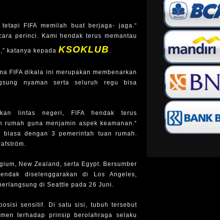
 tetapi FIFA memilah buat berjaga- jaga.“
cara perinci. Kami hendak terus memantau
KSOKLUB
a,” katanya kepada
.
ama FIFA dikala ini merupakan membenarkan
ngsung nyaman serta seluruh regu bisa
kan lintas negeri, FIFA hendak terus
an rumah guna menjamin aspek keamanan.“
 biasa dengan 3 pemerintah tuan rumah.
afström.
gium, New Zealand, serta Egypt. Bersumber
endak diselenggarakan di Los Angeles,
rlangsung di Seattle pada 26 Juni.
isi sensitif. Di satu sisi, tubuh tersebut
itmen terhadap prinsip berolahraga selaku