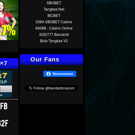
SBOBET
Tangkas Net
IBCBET
338A SBOBET Casino
A9388 - Casino Online
SGD777 Baccarat
Bola Tangkas V2
Our Fans
4×7
Recommend