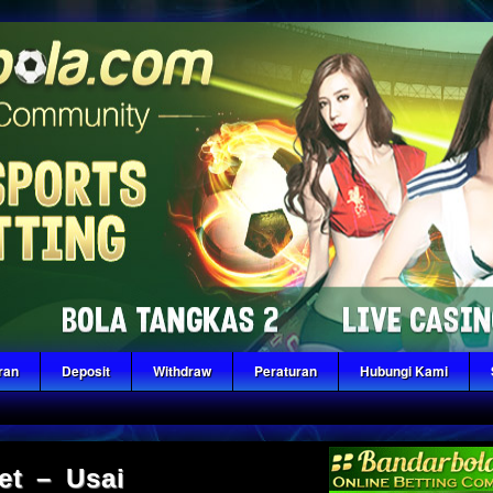
ran
Deposit
Withdraw
Peraturan
Hubungi Kami
et – Usai