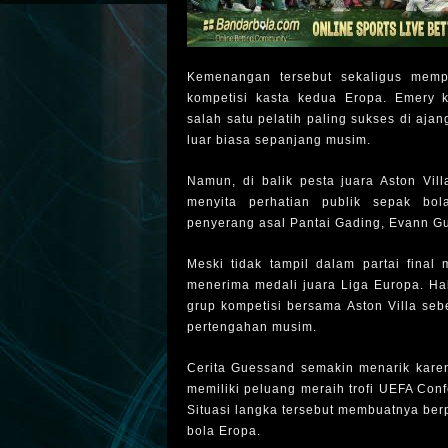
Kemenangan tersebut sekaligus memp
kompetisi kasta kedua Eropa. Emery 
salah satu pelatih paling sukses di aja
luar biasa sepanjang musim.
Namun, di balik pesta juara Aston Vill
menyita perhatian publik sepak bo
penyerang asal Pantai Gading, Evann G
Meski tidak tampil dalam partai final
menerima medali juara Liga Europa. Hal 
grup kompetisi bersama Aston Villa seb
pertengahan musim.
Cerita Guessand semakin menarik karen
memiliki peluang meraih trofi UEFA Con
Situasi langka tersebut membuatnya ber
bola Eropa.