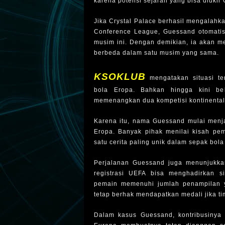
karena potensi sejarah yang bisa diukir
Jika Crystal Palace berhasil mengalahk
Conference League, Guessand otomati
musim ini. Dengan demikian, ia akan m
berbeda dalam satu musim yang sama.
KSOKLUB
mengatakan situasi ter
bola Eropa. Bahkan hingga kini b
memenangkan dua kompetisi kontinental
Karena itu, nama Guessand mulai menj
Eropa. Banyak pihak menilai kisah pem
satu cerita paling unik dalam sepak bola
Perjalanan Guessand juga menunjukka
registrasi UEFA bisa menghadirkan s
pemain memenuhi jumlah penampilan y
tetap berhak mendapatkan medali jika ti
Dalam kasus Guessand, kontribusinya 