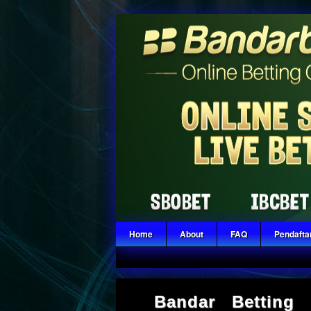
Home
About
FAQ
Pendafta
Bandar Betting