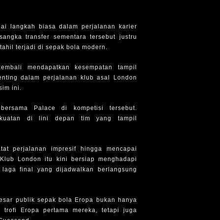
ai langkah biasa dalam perjalanan karier
ngka transfer sementara tersebut justru
hil terjadi di sepak bola modern.
kembali mendapatkan kesempatan tampil
enting dalam perjalanan klub asal London
im ini.
 bersama Palace di kompetisi tersebut.
kuatan di lini depan tim yang tampil
atat perjalanan impresif hingga mencapai
 Klub London itu kini bersiap menghadapi
 laga final yang dijadwalkan berlangsung
 besar publik sepak bola Eropa bukan hanya
 trofi Eropa pertama mereka, tetapi juga