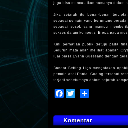
juga bisa mencatatkan namanya dalam s
Jika sejarah itu benar-benar tercip
sebagai pemain yang beruntung berada d
sebagai sosok yang mampu memberika
sukses dalam kompetisi Eropa pada mus
Kini perhatian publik tertuju pada f
Seluruh mata akan melihat apakah Cr
luar biasa Evann Guessand dengan gelar
Bandar Betting Liga
mengatakan apabila
pemain asal Pantai Gading tersebut res
terjadi sebelumnya dalam sejarah kompet
Facebook
Twitter
Share
Komentar