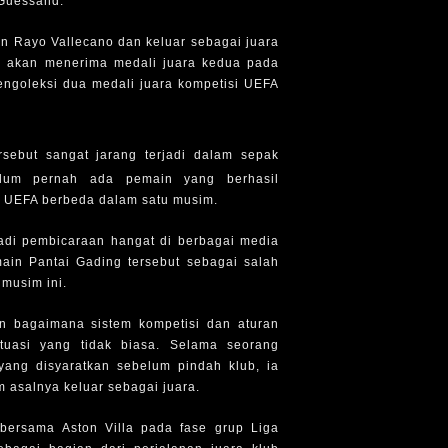
 Guessand.
an Rayo Vallecano dan keluar sebagai juara
s akan menerima medali juara kedua pada
engoleksi dua medali juara kompetisi UEFA
sebut sangat jarang terjadi dalam sepak
elum pernah ada pemain yang berhasil
 UEFA berbeda dalam satu musim.
adi pembicaraan hangat di berbagai media
ain Pantai Gading tersebut sebagai salah
 musim ini.
n bagaimana sistem kompetisi dan aturan
ituasi yang tidak biasa. Selama seorang
ang disyaratkan sebelum pindah klub, ia
m asalnya keluar sebagai juara.
bersama Aston Villa pada fase grup Liga