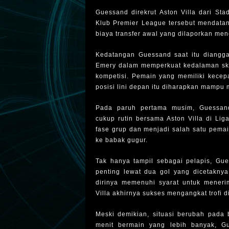
Guessand direkrut Aston Villa dari S
Klub Premier League tersebut mendata
biaya transfer awal yang dilaporkan men
Kedatangan Guessand saat itu diangga
Emery dalam memperkuat kedalaman skua
kompetisi. Pemain yang memiliki kece
posisi lini depan itu diharapkan mampu 
Pada paruh pertama musim, Guessan
cukup rutin bersama Aston Villa di Liga
fase grup dan menjadi salah satu pemai
ke babak gugur.
Tak hanya tampil sebagai pelapis, Gu
penting lewat dua gol yang dicetaknya
dirinya memenuhi syarat untuk meneri
Villa akhirnya sukses mengangkat trofi d
Meski demikian, situasi berubah pada 
menit bermain yang lebih banyak, Gu