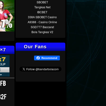
SBOBET
Tangkas Net
IBCBET
338A SBOBET Casino
A9388 - Casino Online
SGD777 Baccarat
Bola Tangkas V2
Our Fans
4×7
Recommend