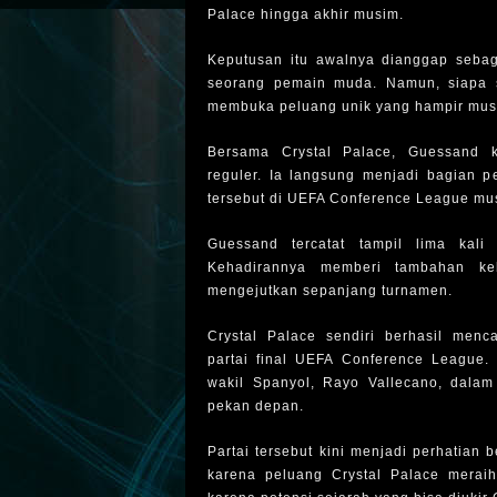
Palace hingga akhir musim.
Keputusan itu awalnya dianggap sebag
seorang pemain muda. Namun, siapa sa
membuka peluang unik yang hampir musta
Bersama Crystal Palace, Guessand 
reguler. Ia langsung menjadi bagian p
tersebut di UEFA Conference League mus
Guessand tercatat tampil lima kali
Kehadirannya memberi tambahan ke
mengejutkan sepanjang turnamen.
Crystal Palace sendiri berhasil menc
partai final UEFA Conference League.
wakil Spanyol, Rayo Vallecano, dalam
pekan depan.
Partai tersebut kini menjadi perhatian
karena peluang Crystal Palace meraih