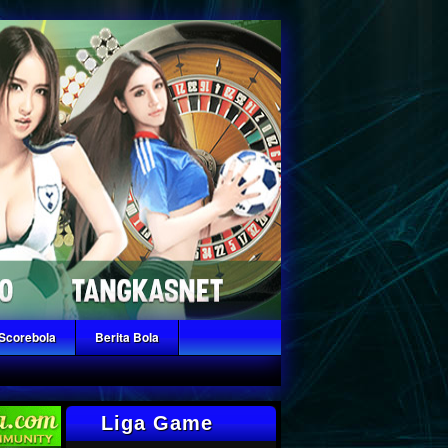
Scorebola
Berita Bola
Liga Game