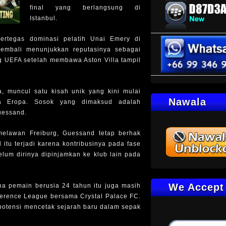
final yang berlangsung di
Istanbul.
ertegas dominasi pelatih Unai Emery di
kembali menunjukkan reputasinya sebagai
ng UEFA setelah membawa Aston Villa tampil
a, muncul satu kisah unik yang kini mulai
Nawala
la Eropa. Sosok yang dimaksud adalah
uessand.
 melawan Freiburg, Guessand tetap berhak
itu terjadi karena kontribusinya pada fase
elum dirinya dipinjamkan ke klub lain pada
We Accept
a pemain berusia 24 tahun itu juga masih
ference League bersama Crystal Palace FC.
potensi mencetak sejarah baru dalam sepak