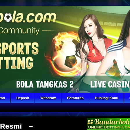
ran
Deposit
Withdraw
Peraturan
Hubungi Kami
 Resmi –