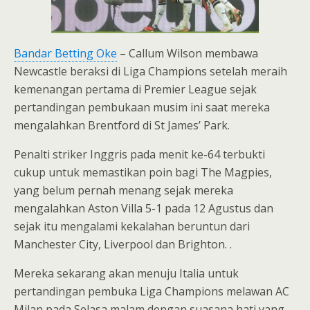
Bandar Betting Oke
– Callum Wilson membawa
Newcastle beraksi di Liga Champions setelah meraih
kemenangan pertama di Premier League sejak
pertandingan pembukaan musim ini saat mereka
mengalahkan Brentford di St James’ Park.
Penalti striker Inggris pada menit ke-64 terbukti
cukup untuk memastikan poin bagi The Magpies,
yang belum pernah menang sejak mereka
mengalahkan Aston Villa 5-1 pada 12 Agustus dan
sejak itu mengalami kekalahan beruntun dari
Manchester City, Liverpool dan Brighton. .
Mereka sekarang akan menuju Italia untuk
pertandingan pembuka Liga Champions melawan AC
Milan pada Selasa malam dengan suasana hati yang