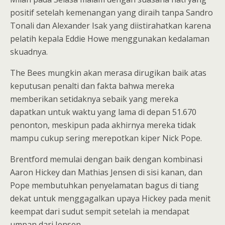
positif setelah kemenangan yang diraih tanpa Sandro
Tonali dan Alexander Isak yang diistirahatkan karena
pelatih kepala Eddie Howe menggunakan kedalaman
skuadnya.
The Bees mungkin akan merasa dirugikan baik atas
keputusan penalti dan fakta bahwa mereka
memberikan setidaknya sebaik yang mereka
dapatkan untuk waktu yang lama di depan 51.670
penonton, meskipun pada akhirnya mereka tidak
mampu cukup sering merepotkan kiper Nick Pope.
Brentford memulai dengan baik dengan kombinasi
Aaron Hickey dan Mathias Jensen di sisi kanan, dan
Pope membutuhkan penyelamatan bagus di tiang
dekat untuk menggagalkan upaya Hickey pada menit
keempat dari sudut sempit setelah ia mendapat
umpan dari Jensen.