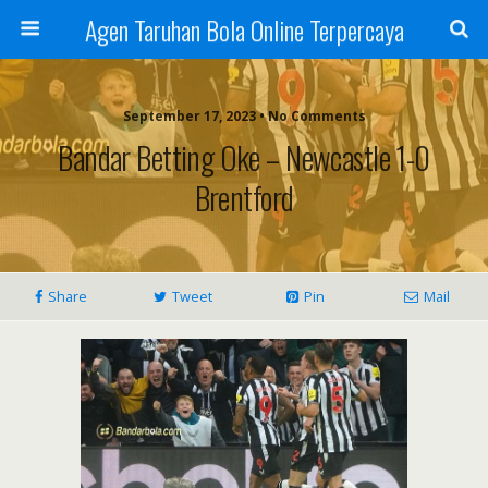
Agen Taruhan Bola Online Terpercaya
September 17, 2023 • No Comments
Bandar Betting Oke – Newcastle 1-0
Brentford
Share
Tweet
Pin
Mail