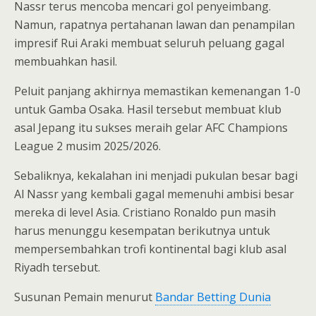
Nassr terus mencoba mencari gol penyeimbang.
Namun, rapatnya pertahanan lawan dan penampilan
impresif Rui Araki membuat seluruh peluang gagal
membuahkan hasil.
Peluit panjang akhirnya memastikan kemenangan 1-0
untuk Gamba Osaka. Hasil tersebut membuat klub
asal Jepang itu sukses meraih gelar AFC Champions
League 2 musim 2025/2026.
Sebaliknya, kekalahan ini menjadi pukulan besar bagi
Al Nassr yang kembali gagal memenuhi ambisi besar
mereka di level Asia. Cristiano Ronaldo pun masih
harus menunggu kesempatan berikutnya untuk
mempersembahkan trofi kontinental bagi klub asal
Riyadh tersebut.
Susunan Pemain menurut
Bandar Betting Dunia