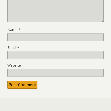
Name
*
Email
*
Website