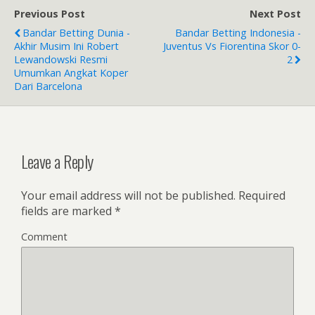
b
er
e
Previous Post
Next Post
o
Bandar Betting Dunia -
Bandar Betting Indonesia -
o
Akhir Musim Ini Robert
Juventus Vs Fiorentina Skor 0-
Lewandowski Resmi
2
k
Umumkan Angkat Koper
Dari Barcelona
Leave a Reply
Your email address will not be published.
Required
fields are marked
*
Comment