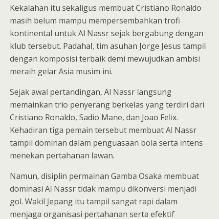
Kekalahan itu sekaligus membuat Cristiano Ronaldo
masih belum mampu mempersembahkan trofi
kontinental untuk Al Nassr sejak bergabung dengan
klub tersebut. Padahal, tim asuhan Jorge Jesus tampil
dengan komposisi terbaik demi mewujudkan ambisi
meraih gelar Asia musim ini.
Sejak awal pertandingan, Al Nassr langsung
memainkan trio penyerang berkelas yang terdiri dari
Cristiano Ronaldo, Sadio Mane, dan Joao Felix.
Kehadiran tiga pemain tersebut membuat Al Nassr
tampil dominan dalam penguasaan bola serta intens
menekan pertahanan lawan.
Namun, disiplin permainan Gamba Osaka membuat
dominasi Al Nassr tidak mampu dikonversi menjadi
gol. Wakil Jepang itu tampil sangat rapi dalam
menjaga organisasi pertahanan serta efektif