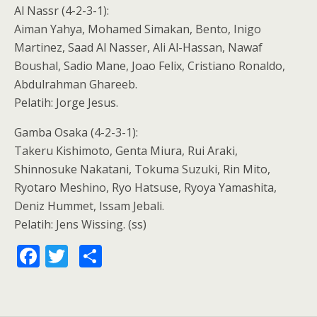
Al Nassr (4-2-3-1):
Aiman Yahya, Mohamed Simakan, Bento, Inigo
Martinez, Saad Al Nasser, Ali Al-Hassan, Nawaf
Boushal, Sadio Mane, Joao Felix, Cristiano Ronaldo,
Abdulrahman Ghareeb.
Pelatih: Jorge Jesus.
Gamba Osaka (4-2-3-1):
Takeru Kishimoto, Genta Miura, Rui Araki,
Shinnosuke Nakatani, Tokuma Suzuki, Rin Mito,
Ryotaro Meshino, Ryo Hatsuse, Ryoya Yamashita,
Deniz Hummet, Issam Jebali.
Pelatih: Jens Wissing. (ss)
F
T
S
ac
w
h
e
itt
ar