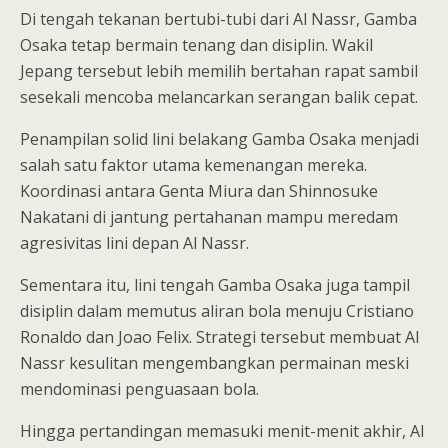
Di tengah tekanan bertubi-tubi dari Al Nassr, Gamba
Osaka tetap bermain tenang dan disiplin. Wakil
Jepang tersebut lebih memilih bertahan rapat sambil
sesekali mencoba melancarkan serangan balik cepat.
Penampilan solid lini belakang Gamba Osaka menjadi
salah satu faktor utama kemenangan mereka.
Koordinasi antara Genta Miura dan Shinnosuke
Nakatani di jantung pertahanan mampu meredam
agresivitas lini depan Al Nassr.
Sementara itu, lini tengah Gamba Osaka juga tampil
disiplin dalam memutus aliran bola menuju Cristiano
Ronaldo dan Joao Felix. Strategi tersebut membuat Al
Nassr kesulitan mengembangkan permainan meski
mendominasi penguasaan bola.
Hingga pertandingan memasuki menit-menit akhir, Al