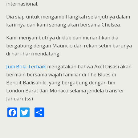
internasional.
Dia siap untuk mengambil langkah selanjutnya dalam
karirnya dan kami senang akan bersama Chelsea.
Kami menyambutnya di klub dan menantikan dia
bergabung dengan Mauricio dan rekan setim barunya
di hari-hari mendatang.
Judi Bola Terbaik
mengatakan bahwa Axel Disasi akan
bermain bersama wajah familiar di The Blues di
Benoit Badisahile, yang bergabung dengan tim
London Barat dari Monaco selama jendela transfer
Januari. (ss)
F
T
S
ac
w
h
e
itt
ar