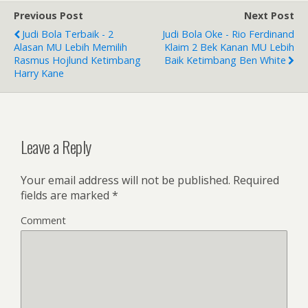
b
er
e
Previous Post
Next Post
o
Judi Bola Terbaik - 2
Judi Bola Oke - Rio Ferdinand
o
Alasan MU Lebih Memilih
Klaim 2 Bek Kanan MU Lebih
Rasmus Hojlund Ketimbang
Baik Ketimbang Ben White
k
Harry Kane
Leave a Reply
Your email address will not be published.
Required
fields are marked
*
Comment