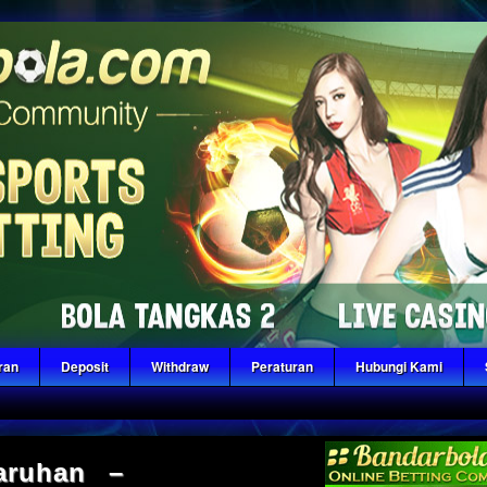
ran
Deposit
Withdraw
Peraturan
Hubungi Kami
aruhan –