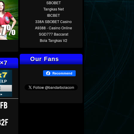
SBOBET
Tangkas Net
IBCBET
338A SBOBET Casino
A9388 - Casino Online
SGD777 Baccarat
Bola Tangkas V2
Our Fans
4×7
Recommend