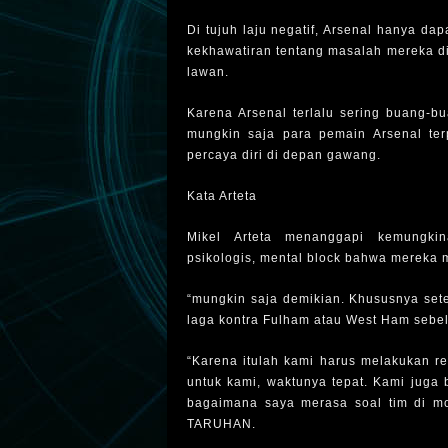
Di tujuh laju negatif, Arsenal hanya da
kekhawatiran tentang masalah mereka d
lawan.
Karena Arsenal terlalu sering buang-
mungkin saja para pemain Arsenal ter
percaya diri di depan gawang.
Kata Arteta
Mikel Arteta menanggapi kemungki
psikologis, mental block bahwa mereka 
“mungkin saja demikian. Khususnya setela
laga kontra Fulham atau West Ham sebe
“Karena itulah kami harus melakukan r
untuk kami, waktunya tepat. Kami jug
bagaimana saya merasa soal tim di m
TARUHAN.