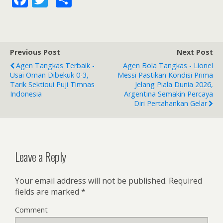
ac
w
h
e
itt
ar
b
er
e
Previous Post
Next Post
o
Agen Tangkas Terbaik -
Agen Bola Tangkas - Lionel
o
Usai Oman Dibekuk 0-3,
Messi Pastikan Kondisi Prima
Tarik Sektioui Puji Timnas
Jelang Piala Dunia 2026,
k
Indonesia
Argentina Semakin Percaya
Diri Pertahankan Gelar
Leave a Reply
Your email address will not be published.
Required
fields are marked
*
Comment